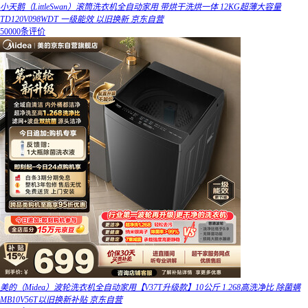
小天鹅（LittleSwan）滚筒洗衣机全自动家用 带烘干洗烘一体 12KG超薄大容量
TD120V098WDT 一级能效 以旧换新 京东自营
50000条评价
美的（Midea）波轮洗衣机全自动家用【V37T升级款】10公斤 1.268高洗净比 除菌螨
MB10V56T以旧换新补贴 京东自营