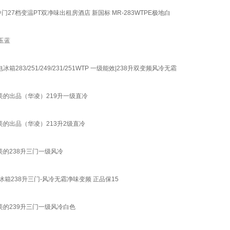
7档变温PT双净味出租房酒店 新国标 MR-283WTPE极地白
玉蓝
/251/249/231/251WTP 一级能效|238升双变频风冷无霜
美的出品（华凌）219升一级直冷
美的出品（华凌）213升2级直冷
美的238升三门一级风冷
箱238升三门-风冷无霜净味变频 正品保15
美的239升三门一级风冷白色