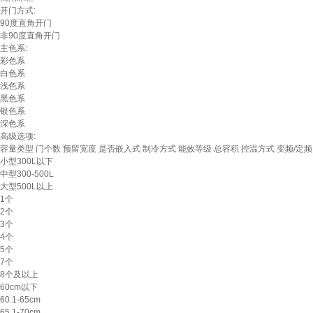
开门方式:
90度直角开门
非90度直角开门
主色系:
彩色系
白色系
浅色系
黑色系
银色系
深色系
高级选项:
容量类型
门个数
预留宽度
是否嵌入式
制冷方式
能效等级
总容积
控温方式
变频/定频
小型300L以下
中型300-500L
大型500L以上
1个
2个
3个
4个
5个
7个
8个及以上
60cm以下
60.1-65cm
65.1-70cm