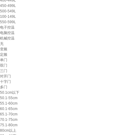
400-449L
450-499L
500-549L
100-149L
550-599L
电子控温
电脑控温
机械控温
无
变频
定频
单门
双门
三门
对开门
十字门
多门
50.1cm以下
50.1-55cm
55.1-60cm
60.1-65cm
65.1-70cm
70.1-75cm
75.1-80cm
80cm以上