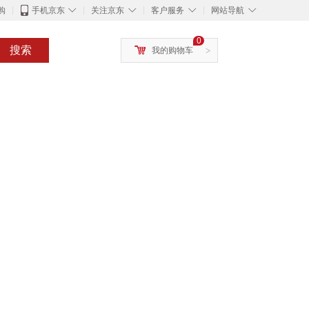
◇
◇
◇
◇
购
手机京东
关注京东
客户服务
网站导航
0
搜索
我的购物车
>