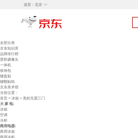
◇
送至：
北京
全部分类
京东知识库
品牌排行榜
普联摄像头
一体机
收纳包
键盘贴
键帽贴纸
京东美术馆
当前位置：
首页
>
冰箱
> 美的无霜三门
大 家 电:
冰箱
空调
冷柜
商用电器:
商用冰箱
商用冰柜