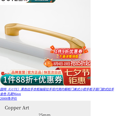
固特（GUTE）黑色拉手衣柜抽屉拉手现代简约橱柜门美式小把手柜子厨门欧式拉手
金色 孔距96mm
20000条评价