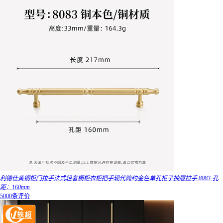
利德仕黄铜柜门拉手法式轻奢橱柜衣柜把手现代简约金色单孔柜子抽屉拉手 8083-孔
距：160mm
5000条评价