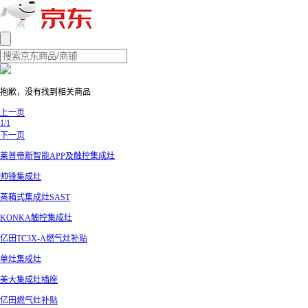
抱歉，没有找到相关商品
上一页
1/1
下一页
莱普帝斯智能APP及触控集成灶
帅锋集成灶
蒸箱式集成灶SAST
KONKA触控集成灶
亿田TC3X-A燃气灶补贴
单灶集成灶
美大集成灶插座
亿田燃气灶补贴