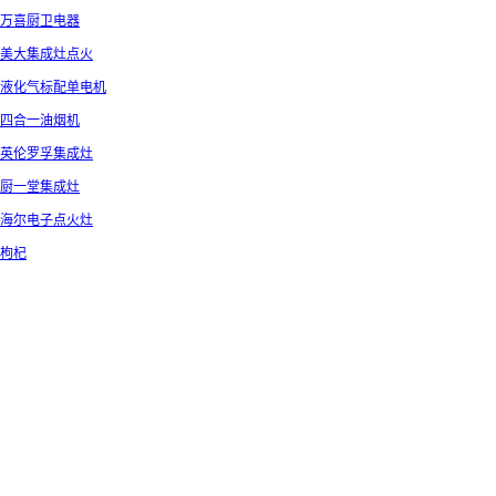
万喜厨卫电器
美大集成灶点火
液化气标配单电机
四合一油烟机
英伦罗孚集成灶
厨一堂集成灶
海尔电子点火灶
枸杞