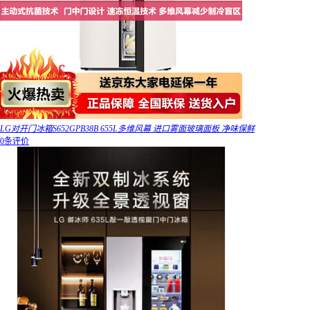
LG对开门冰箱S652GPB38B 655L多维风幕 进口雾面玻璃面板 净味保鲜
0条评价