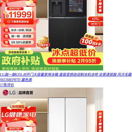
LG敲一敲635L对开门大容量家用冰箱 直驱变频自动制冰机冰吧 全景透视窗 风冷无霜
S653MEP87D 暮色黑
17条评价