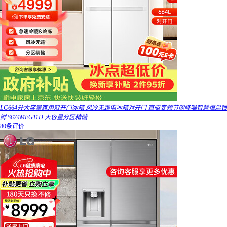
LG664升大容量家用双开门冰箱 风冷无霜电冰箱对开门 直驱变频节能降噪智慧恒温锁
鲜 S674MEG11D 大容量分区精储
80条评价