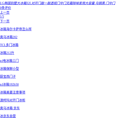
LG韩国别墅大冰箱32L对开门敲一敲透视门中门无霜除味家用大容量 乌钢黑 门中门
0条评价
上一页
1/5
下一页
冰箱海尔卡萨帝怎么样
奥马冰箱202
TCL多门冰箱
冰箱212升
tcl电冰箱三门
冰箱保鲜小型
厨宝西门子
tcl冰箱192b50
冰箱美菱注意事项
澳柯玛对开门冰柜
奥马冰箱 京东
冰京东自营