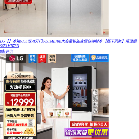
LG【】冰箱635L双对开门S651MB78B大容量智能变频自动制冰 【线下同款】璀璨银
S651MB78B
0条评价