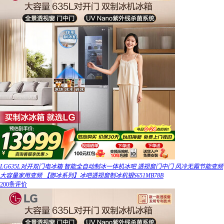
LG635L对开双门电冰箱 智能全自动制冰一体机冰吧 透视窗门中门 风冷无霜节能变频
大容量家用变频 【御冰系列】冰吧透视窗制冰机银S651MB78B
200条评价