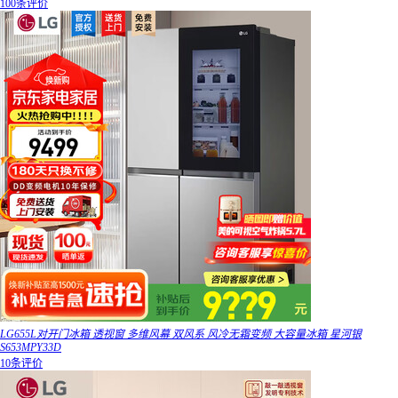
100条评价
LG655L对开门冰箱 透视窗 多维风幕 双风系 风冷无霜变频 大容量冰箱 星河银
S653MPY33D
10条评价