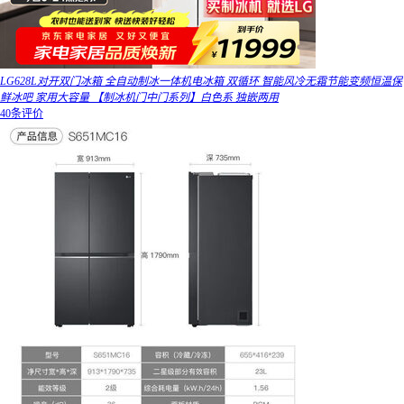
LG628L对开双门冰箱 全自动制冰一体机电冰箱 双循环 智能风冷无霜节能变频恒温保
鲜冰吧 家用大容量 【制冰机门中门系列】白色系 独嵌两用
40条评价