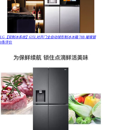
LG【双制冰系统】635L对开门全自动球形制冰冰箱 78B 璀璨银
0条评价