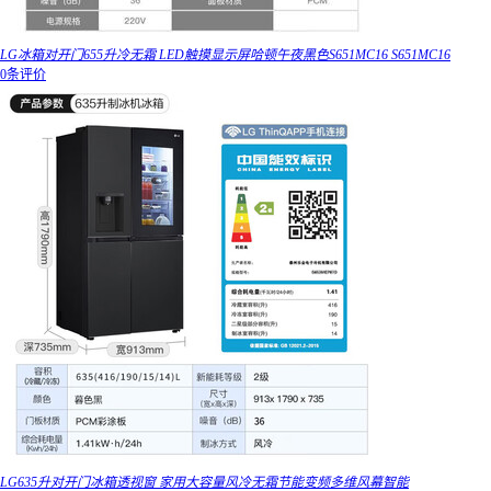
LG冰箱对开门655升冷无霜 LED触摸显示屏哈顿午夜黑色S651MC16 S651MC16
0条评价
LG635升对开门冰箱透视窗 家用大容量风冷无霜节能变频多维风幕智能