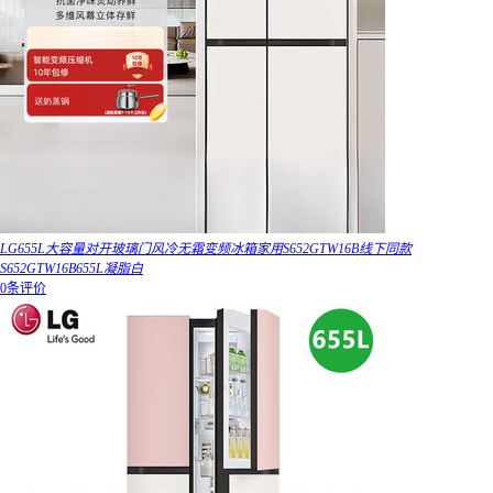
LG655L大容量对开玻璃门风冷无霜变频冰箱家用S652GTW16B线下同款
S652GTW16B655L凝脂白
0条评价