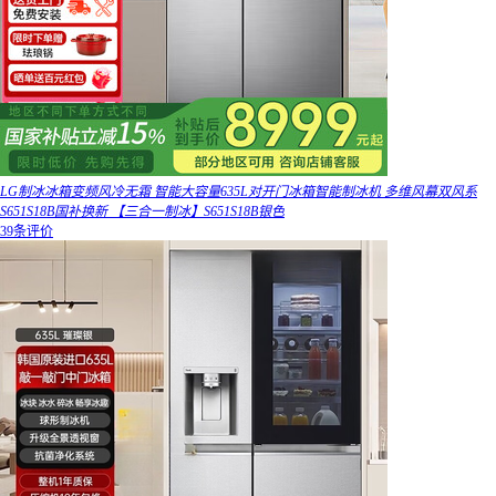
LG制冰冰箱变频风冷无霜 智能大容量635L对开门冰箱智能制冰机 多维风幕双风系
S651S18B国补换新 【三合一制冰】S651S18B银色
39条评价