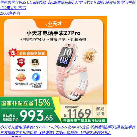
学而思学习机X5 Ultra经典款【2026重磅新品】AI学习机全年龄段 经典培优 学习平板
13.2英寸8+256G
20000条评价
小天才儿童电话手表Z7Pro/Z6Pro少年/Z6S 防水GPS定位 视频通话拍照双摄 智能手表
官方旗舰学生礼物礼盒 【升级款】Z7Pro 初樱粉 【咨询客服领好礼】