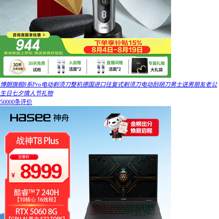
博朗旗舰8系Pro电动剃须刀整机德国进口往复式剃须刀电动刮胡刀男士送男朋友老公
生日七夕情人节礼物
50000条评价