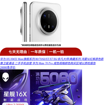
华为 HUAWEI Mate旗舰系列 80/70/60/XT/X7/X6/非凡大师/典藏系列 鸿蒙AI红枫原色影
像卫星通话 二手手机自营 华为 Mate 70 Pro 成色规格颜色购买区域以质检报告
20000条评价