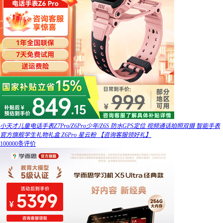
小天才儿童电话手表Z7Pro/Z6Pro少年/Z6S 防水GPS定位 视频通话拍照双摄 智能手表
官方旗舰学生礼物礼盒 Z6Pro 星云粉 【咨询客服领好礼】
100000条评价