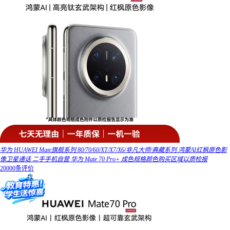
华为 HUAWEI Mate旗舰系列 80/70/60/XT/X7/X6/非凡大师/典藏系列 鸿蒙AI红枫原色影
像卫星通话 二手手机自营 华为 Mate 70 Pro+ 成色规格颜色购买区域以质检报
20000条评价