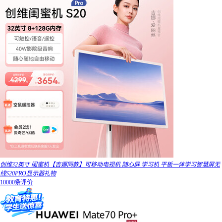
创维32英寸 闺蜜机【吉娜同款】可移动电视机 随心屏 学习机 平板一体学习智慧屏无
线S20PRO显示器礼物
10000条评价