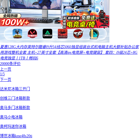
夏惠128G大内存英特尔酷睿i9升54线芯5060独显组装台式机电脑主机大额补贴办公家
用游戏整机全套 主机+27英寸全套【高清ips电竞屏+电竞键鼠】 套四：i9级24芯+8G
电竞独显丨1TB丨畅玩6
20000条评价
上一页
1/5
下一页
达米尼冰箱三开门
创维三门冰箱新款
奥马多门冰箱新款
奥马小电冰箱
奥柯玛迷你冰箱
博世冰箱kme48s20ti