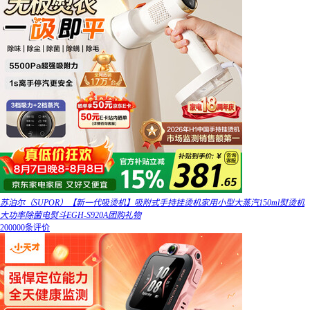
苏泊尔（SUPOR）【新一代吸烫机】吸附式手持挂烫机家用小型大蒸汽150ml熨烫机
大功率除菌电熨斗EGH-S920A团购礼物
200000条评价