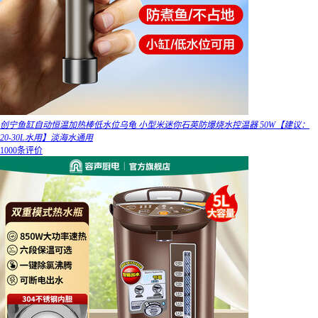
创宁鱼缸自动恒温加热棒低水位乌龟 小型米迷你石英防爆烧水控温器 50W【建议：
20-30L水用】淡海水通用
1000条评价