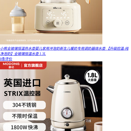
小熊全玻璃恒温热水壶婴儿家用冲泡奶新生儿暖奶专用调奶器烧水壶 【升级控温-纯
净泡奶】全玻璃恒温水壶 1.3L
0条评价