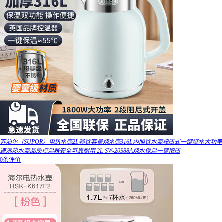
苏泊尔（SUPOR）电热水壶2L畅饮容量烧水壶316L内胆饮水壶按压式一键烧水大功率
速沸热水壶品质控温器安全可靠耐用 2L SW-20S88A烧水保温一键按压
0条评价