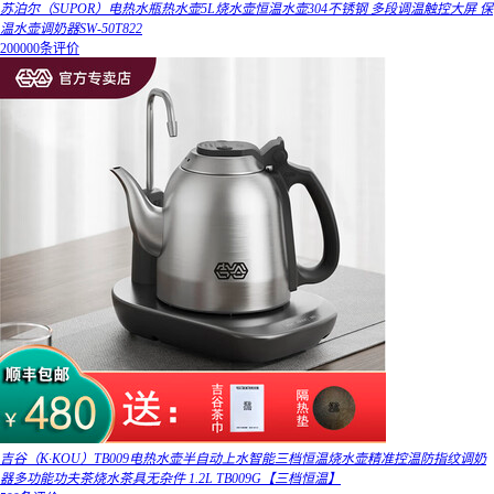
苏泊尔（SUPOR）电热水瓶热水壶5L烧水壶恒温水壶304不锈钢 多段调温触控大屏 保
温水壶调奶器SW-50T822
200000条评价
吉谷（K·KOU）TB009电热水壶半自动上水智能三档恒温烧水壶精准控温防指纹调奶
器多功能功夫茶烧水茶具无杂件 1.2L TB009G【三档恒温】