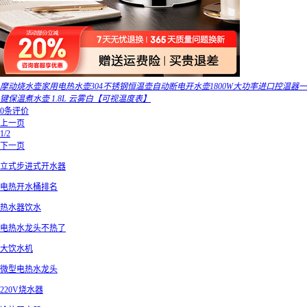
摩动烧水壶家用电热水壶304不锈钢恒温壶自动断电开水壶1800W大功率进口控温器一
键保温煮水壶 1.8L 云雾白【可视温度表】
0条评价
上一页
1/2
下一页
立式步进式开水器
电热开水桶排名
热水器饮水
电热水龙头不热了
大饮水机
微型电热水龙头
220V烧水器