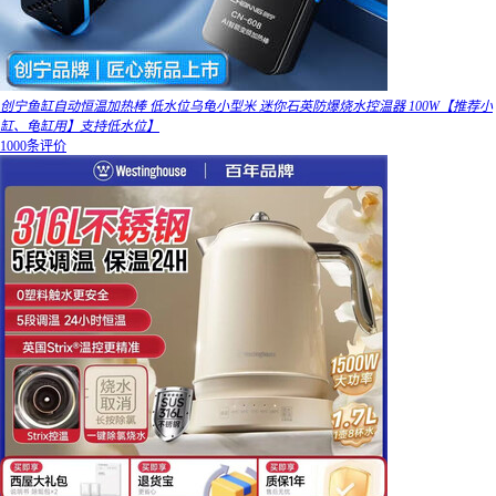
创宁鱼缸自动恒温加热棒 低水位乌龟小型米 迷你石英防爆烧水控温器 100W【推荐小
缸、龟缸用】支持低水位】
1000条评价