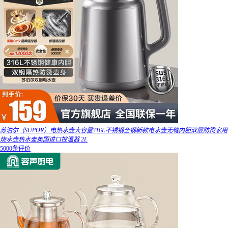
苏泊尔（SUPOR）电热水壶大容量316L不锈钢全钢新款电水壶无缝内胆双层防烫家用
烧水壶热水壶英国进口控温器 2L
5000条评价