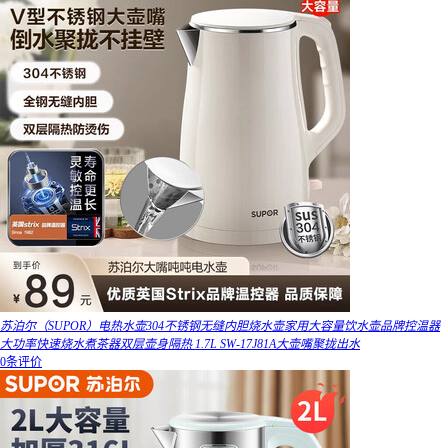
苏泊尔（SUPOR）电热水壶304不锈钢无缝内胆烧水壶家用大容量饮水壶品牌控温器
大功率快速烧水煮茶器双层壶身隔热 1.7L SW-17J81A大壶嘴聚拢出水
0条评价