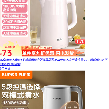
海尔电热水壶304不锈钢无缝内胆双层隔热电水壶烧水家用大容量 1.7L 珊瑚粉[304不
锈钢进口控温器
3条评价