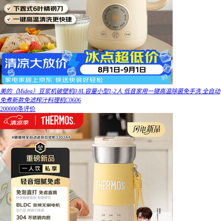
美的（Midea）豆浆机破壁机0.8L容量小型1-2人 低音家用一键高温除菌免手洗 全自动
免煮新款免滤榨汁料理机C0606
200000条评价