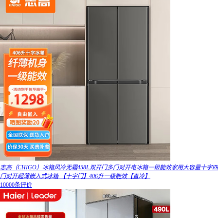
志高（CHIGO）冰箱风冷无霜458L双开门多门对开电冰箱一级能效家用大容量十字四
门对开超薄嵌入式冰箱 【十字门】406升一级能效【直冷】
10000条评价