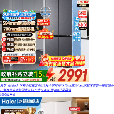
海尔（Haier）冰箱小红花套系418升十字对开门 70cm宽594mm深超薄零嵌一级变频小
户型家用电冰箱国家补贴 70宽|594mm薄|418升星蕴银
1000条评价