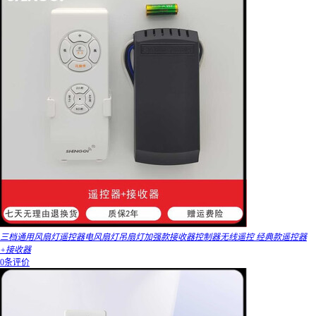
三档通用风扇灯遥控器电风扇灯吊扇灯加强款接收器控制器无线遥控 经典款遥控器
+接收器
0条评价