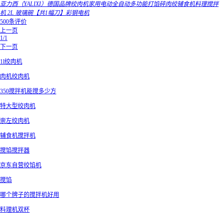
亚力西（YALIXI）德国品牌绞肉机家用电动全自动多功能打馅碎肉绞辅食机料理搅拌
机 2L 玻璃碗【共1幅刀】彩钢电机
500条评价
上一页
1/1
下一页
1l绞肉机
肉机绞肉机
350搅拌机能搅多少方
特大型绞肉机
崇左绞肉机
辅食机搅拌机
搅馅搅拌器
京东自营绞馅机
搅馅
哪个牌子的搅拌机好用
料理机双杯