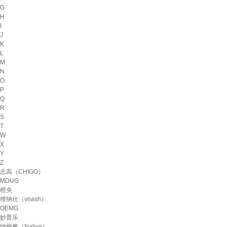
G
H
I
J
K
L
M
N
O
P
Q
R
S
T
W
X
Y
Z
志高（CHIGO）
MDUG
橙央
维纳仕（vnash）
OEMG
妙普乐
纳丽雅（Naliya）