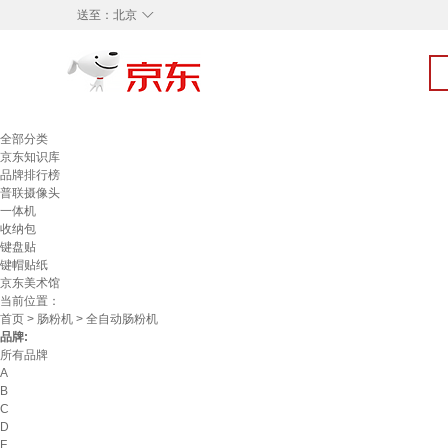
◇
送至：
北京
全部分类
京东知识库
品牌排行榜
普联摄像头
一体机
收纳包
键盘贴
键帽贴纸
京东美术馆
当前位置：
首页
>
肠粉机
> 全自动肠粉机
品牌:
所有品牌
A
B
C
D
F