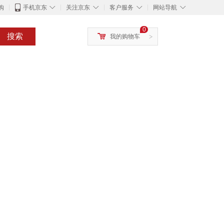
◇
◇
◇
◇
购
手机京东
关注京东
客户服务
网站导航
0
搜索
我的购物车
>