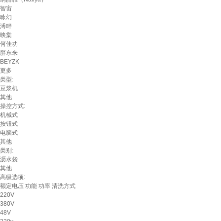
智宙
咏幻
溥畔
映棠
何佳功
胖东来
BEYZK
更多
类型:
豆浆机
其他
操控方式:
机械式
按钮式
电脑式
其他
类别:
沥水袋
其他
高级选项:
额定电压
功能
功率
清洗方式
220V
380V
48V