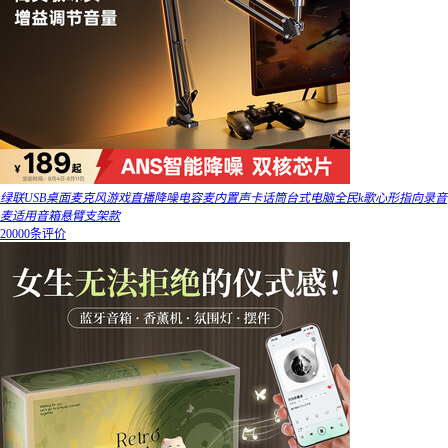
绿联USB桌面麦克风游戏直播降噪电容麦内置声卡话筒台式电脑全民k歌心形指向录音
麦适用音箱悬臂支架款
20000条评价