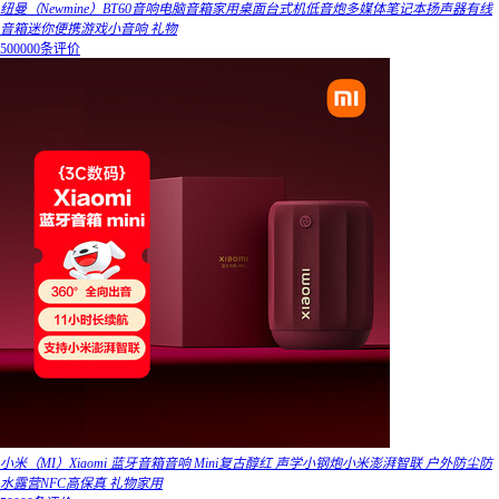
纽曼（Newmine）BT60音响电脑音箱家用桌面台式机低音炮多媒体笔记本扬声器有线
音箱迷你便携游戏小音响 礼物
500000条评价
小米（MI）Xiaomi 蓝牙音箱音响 Mini复古醇红 声学小钢炮小米澎湃智联 户外防尘防
水露营NFC高保真 礼物家用