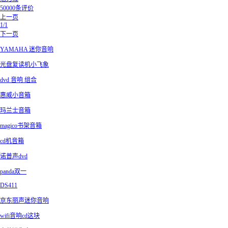
50000条评价
上一页
1/1
下一页
YAMAHA 迷你音响
光盘复读机小飞象
dvd 音响 组合
惠威小音箱
玛兰士音箱
magico书架音箱
cd机音箱
诺普声dvd
panda双一
DS411
京东丽声迷你音响
wifi音响cd这块