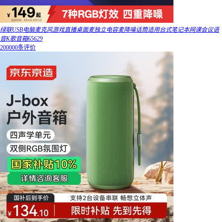
绿联USB电脑麦克风游戏直播桌面麦独立电容麦降噪话筒适用台式笔记本网课会议语
音K歌音箱65629
200000条评价