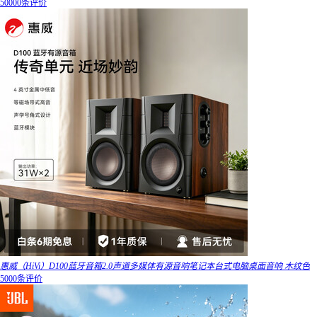
50000条评价
惠威（HiVi）D100蓝牙音箱2.0声道多媒体有源音响笔记本台式电脑桌面音响 木纹色
5000条评价