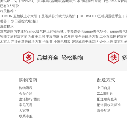
奥戈那兰戈（RANGO） 美国取暖器/电暖器/电暖气 家用踢脚线智能 白色 2500W智能
已有
0
人评价
相关推荐：
TOMONI五档以上小太阳
|
艾维莱卧式欧式快热炉
|
REDWOOD五档调温暖手宝
|
暖器
|
水田遥控式电油汀
温馨提示
京东是国内专业的rango暖气网上购物商城，本频道提供rango暖气型号、rang
智能文旅解决方案
九牧王卫浴
平板电脑
女式皮鞋
安全云解决方案
工业互联网解决方
木家具
产业创新云解决方案
卡地亚
小家电组装
智能城市干线网络
企业上云
皇家礼
多
快
品类齐全，轻松购物
多仓
购物指南
配送方式
购物流程
上门自提
会员介绍
211限时达
生活旅行/团购
配送服务查询
常见问题
配送费收取标准
大家电
海外配送
联系客服