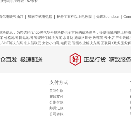
变频app控制款1.52米长
海尔电暖气油汀
|
贝丽立式电热毯
|
护舒宝五档以上电热膜
|
先锋Soundbar
|
Com
o暖气规格信息，为您选购rango暖气型号规格提供全方位的价格参考，提供愉悦的网上购
案
价格地图
网站地图
智能环保解决方案
水井坊
施华洛世奇
热缩管
云小店
产业云解
炮
AIoT解决方案
京东智联云
女款小白鞋
电商云
智能农业解决方案
互联网+政务服务
好
直发，极速配送
正品行货，精致服务
支付方式
货到付款
在线支付
分期付款
邮局汇款
公司转账