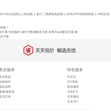
fort Glow五档以上电热膜
|
扬子二档调温电热膜
|
BGEAPP控制电热膜
|
祥阳瓦电
物体验！
决方案
专线服务
城市大数据解决方案
政务PaaS解决方案
榆
解决方案
省
天天低价，畅选无忧
售后服务
特色服务
售后政策
夺宝岛
价格保护
DIY装机
退款说明
延保服务
返修/退换货
京东E卡
取消订单
京东通信
京东JD+