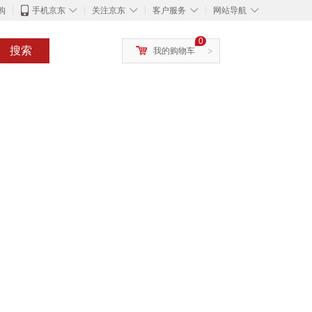
◇
◇
◇
◇
购
手机京东
关注京东
客户服务
网站导航
0
搜索
我的购物车
>