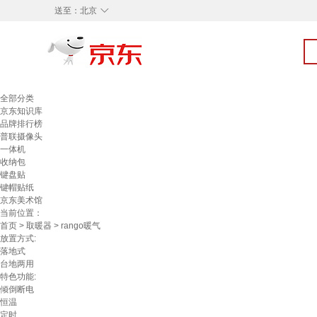
◇
送至：
北京
全部分类
京东知识库
品牌排行榜
普联摄像头
一体机
收纳包
键盘贴
键帽贴纸
京东美术馆
当前位置：
首页
>
取暖器
> rango暖气
放置方式:
落地式
台地两用
特色功能:
倾倒断电
恒温
定时