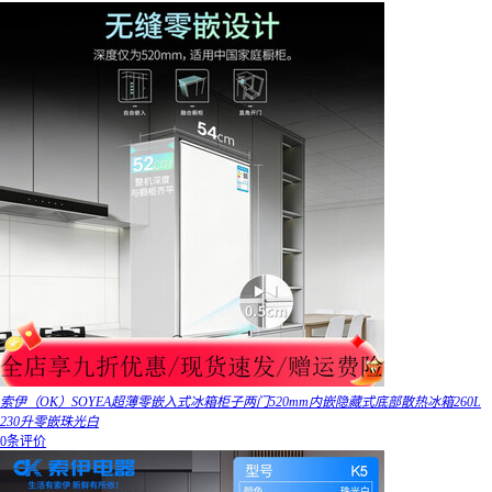
索伊（OK）SOYEA超薄零嵌入式冰箱柜子两门520mm内嵌隐藏式底部散热冰箱260L
230升零嵌珠光白
0条评价