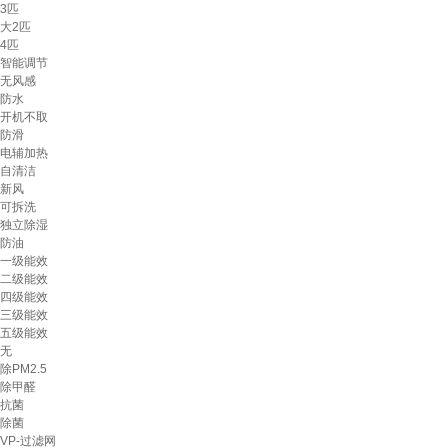
3匹
大2匹
4匹
智能调节
无风感
防水
开机不取
防滑
电辅加热
自清洁
新风
可拆洗
独立除湿
防油
一级能效
二级能效
四级能效
三级能效
五级能效
无
除PM2.5
除甲醛
抗菌
除菌
VP-过滤网