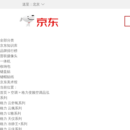
◇
送至：
北京
全部分类
京东知识库
品牌排行榜
普联摄像头
一体机
收纳包
键盘贴
键帽贴纸
京东美术馆
当前位置：
首页
>
空调
> 格力变频空调品泓
系列:
格力 云舒氧系列
格力 云佩系列
格力 U雅系列
格力 天仪系列
格力 冷静王+系列
格力 云佳系列