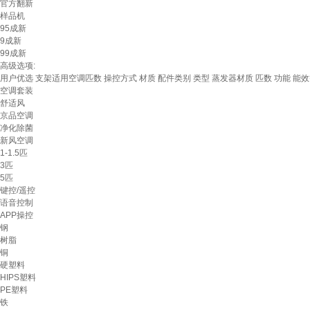
官方翻新
样品机
95成新
9成新
99成新
高级选项:
用户优选
支架适用空调匹数
操控方式
材质
配件类别
类型
蒸发器材质
匹数
功能
能效
空调套装
舒适风
京品空调
净化除菌
新风空调
1-1.5匹
3匹
5匹
键控/遥控
语音控制
APP操控
钢
树脂
铜
硬塑料
HIPS塑料
PE塑料
铁