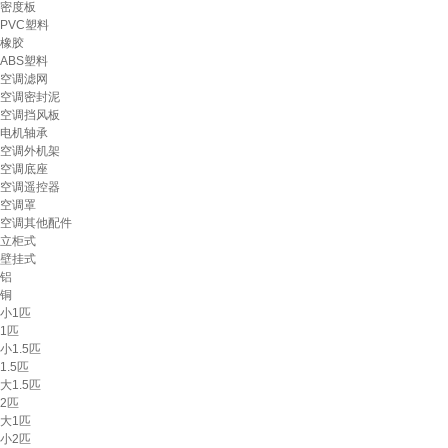
密度板
PVC塑料
橡胶
ABS塑料
空调滤网
空调密封泥
空调挡风板
电机轴承
空调外机架
空调底座
空调遥控器
空调罩
空调其他配件
立柜式
壁挂式
铝
铜
小1匹
1匹
小1.5匹
1.5匹
大1.5匹
2匹
大1匹
小2匹