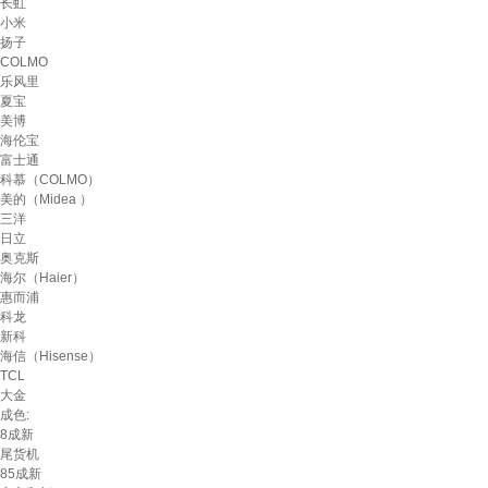
长虹
小米
扬子
COLMO
乐风里
夏宝
美博
海伦宝
富士通
科慕（COLMO）
美的（Midea ）
三洋
日立
奥克斯
海尔（Haier）
惠而浦
科龙
新科
海信（Hisense）
TCL
大金
成色:
8成新
尾货机
85成新