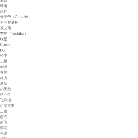
夏普
韩电
康佳
卡萨帝（Casarte）
全品牌通用
意艾蒲
东芝（Toshiba）
联星
Carrier
LG
松下
三星
华凌
春兰
格力
夏新
小天鹅
格兰仕
飞利浦
伊莱克斯
三菱
志高
新飞
樱花
创维