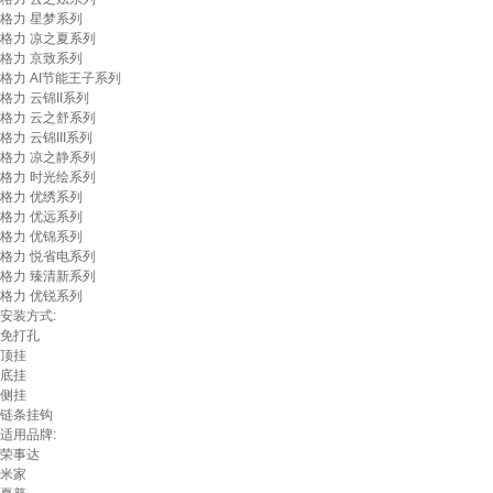
格力 星梦系列
格力 凉之夏系列
格力 京致系列
格力 AI节能王子系列
格力 云锦II系列
格力 云之舒系列
格力 云锦III系列
格力 凉之静系列
格力 时光绘系列
格力 优绣系列
格力 优远系列
格力 优锦系列
格力 悦省电系列
格力 臻清新系列
格力 优锐系列
安装方式:
免打孔
顶挂
底挂
侧挂
链条挂钩
适用品牌:
荣事达
米家