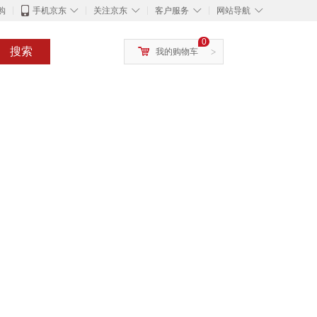
◇
◇
◇
◇
购
手机京东
关注京东
客户服务
网站导航
0
搜索
我的购物车
>