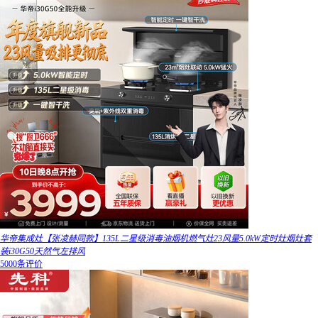
华帝集成灶【张凌赫同款】135L二星级消毒油烟机燃气灶23风量5.0kW定时灶烟灶套
装i30G50天然气左排风
5000条评价