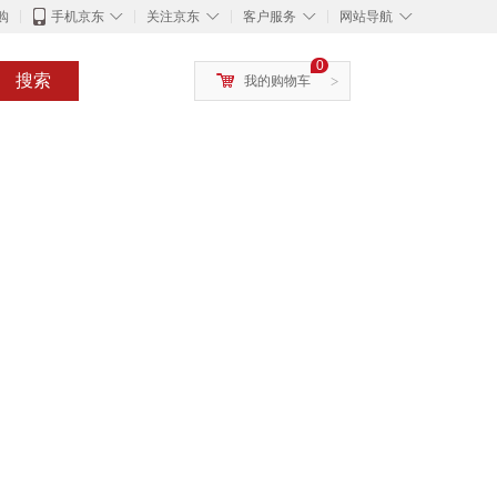
◇
◇
◇
◇
购
手机京东
关注京东
客户服务
网站导航
0
搜索
我的购物车
>