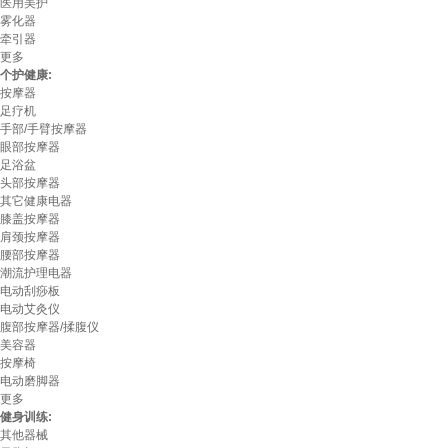
医用美护
雾化器
牵引器
更多
个护健康:
按摩器
足疗机
手部/手臂按摩器
眼部按摩器
足浴盆
头部按摩器
其它健康电器
膝盖按摩器
肩颈按摩器
腰部按摩器
潮流护理电器
电动刮痧板
电动艾灸仪
腹部按摩器/揉腹仪
美容器
按摩椅
电动磨脚器
更多
健身训练:
其他器械