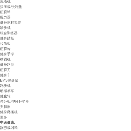
甩脂机
指压板/慢跑垫
筋膜球
握力器
健身器材套装
踏步机
综合训练器
健身踏板
拉筋板
筋膜枪
健身手球
椭圆机
健身路径
筋膜刀
健身车
EMS健身仪
跑步机
动感单车
健腹轮
仰卧板/仰卧起坐器
夹腿器
健身爬楼机
更多
中医健康:
刮痧板/棒/油