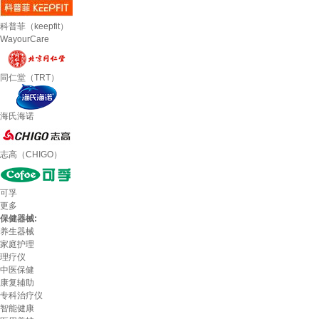
科普菲（keepfit）
WayourCare
同仁堂（TRT）
海氏海诺
志高（CHIGO）
可孚
更多
保健器械:
养生器械
家庭护理
理疗仪
中医保健
康复辅助
专科治疗仪
智能健康