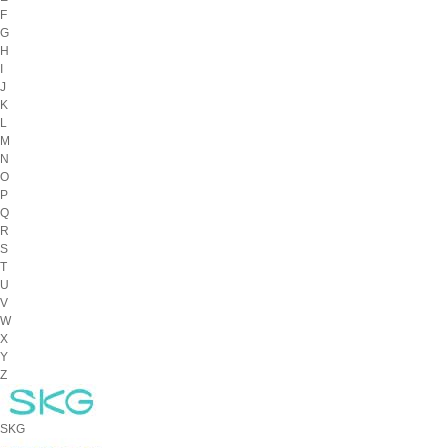
F
G
H
I
J
K
L
M
N
O
P
Q
R
S
T
U
V
W
X
Y
Z
SKG