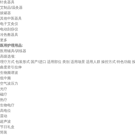
针灸器具
艾制品/温灸器
拔罐器
其他中医器具
电子艾灸仪
电动刮痧仪
冷热敷器具
更多
医用护理用品:
医用辅具/训练器
高级选项:
理疗方式
包装形式
国产/进口
适用部位
类别
适用场景
适用人群
操控方式
特色功能
曲度牵引拉伸
生物频谱波
低中频
空气波压力
光疗
磁疗
热疗
生物电疗
高电位
震动
超声波
节日礼盒
简装