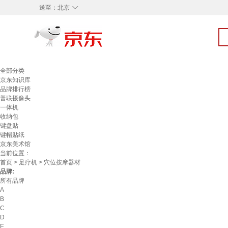
◇
送至：
北京
全部分类
京东知识库
品牌排行榜
普联摄像头
一体机
收纳包
键盘贴
键帽贴纸
京东美术馆
当前位置：
首页
>
足疗机
> 穴位按摩器材
品牌:
所有品牌
A
B
C
D
E