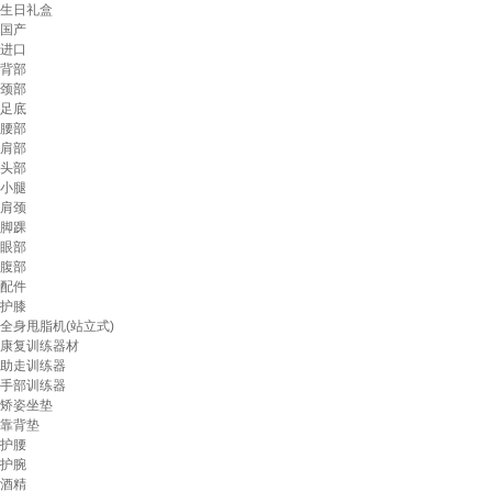
生日礼盒
国产
进口
背部
颈部
足底
腰部
肩部
头部
小腿
肩颈
脚踝
眼部
腹部
配件
护膝
全身甩脂机(站立式)
康复训练器材
助走训练器
手部训练器
矫姿坐垫
靠背垫
护腰
护腕
酒精