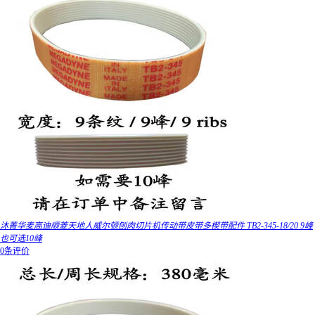
沐菁华麦高迪顺菱天地人威尔顿刨肉切片机传动带皮带多楔带配件 TB2-345-18/20 9峰
也可选10峰
0条评价