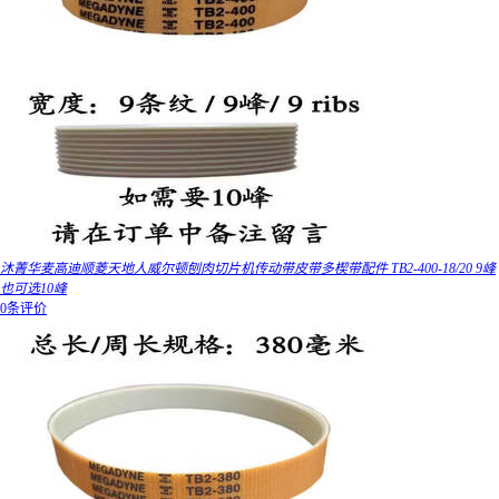
沐菁华麦高迪顺菱天地人威尔顿刨肉切片机传动带皮带多楔带配件 TB2-400-18/20 9峰
也可选10峰
0条评价