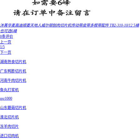
沐菁华麦高迪顺菱天地人威尔顿刨肉切片机传动带皮带多楔带配件 TB2-310-10/12 5峰
也可选6峰
0条评价
上一页
1/5
下一页
湖南熟食切片机
广东鸭胗切片机
河南牛肉切片机
鱼丸打浆机
qsr1000
山东蘑菇切片机
淮北切片机
冻羊肉切片
进口切肉机