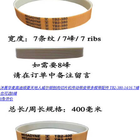
沐菁华麦高迪顺菱天地人威尔顿刨肉切片机传动带皮带多楔带配件 TB2-380-14/16 7峰
也可选8峰
0条评价