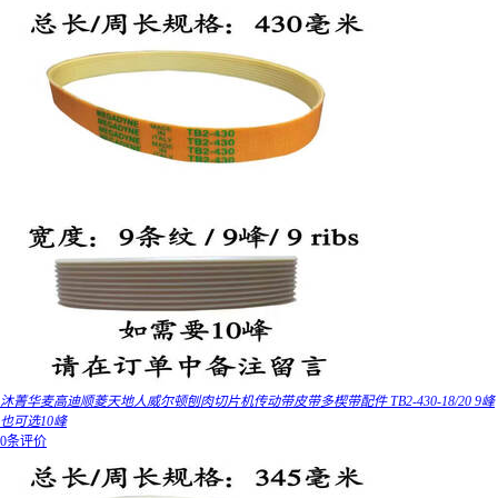
沐菁华麦高迪顺菱天地人威尔顿刨肉切片机传动带皮带多楔带配件 TB2-430-18/20 9峰
也可选10峰
0条评价