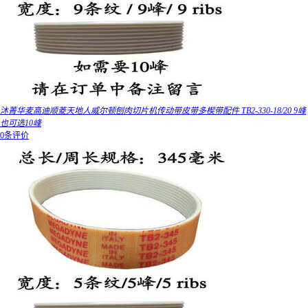
沐菁华麦高迪顺菱天地人威尔顿刨肉切片机传动带皮带多楔带配件 TB2-330-18/20 9峰
也可选10峰
0条评价