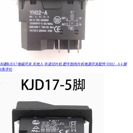
科都KJD17电磁开关 天地人 华凌切片机 肥牛刨肉片机电源开关配件 YH02 - A 4 脚
6条评价