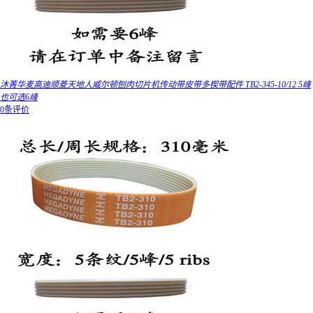
沐菁华麦高迪顺菱天地人威尔顿刨肉切片机传动带皮带多楔带配件 TB2-345-10/12 5峰
也可选6峰
0条评价