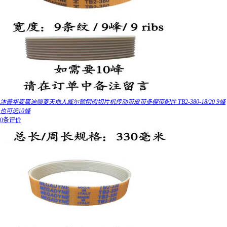
沐菁华麦高迪顺菱天地人威尔顿刨肉切片机传动带皮带多楔带配件 TB2-380-18/20 9峰
也可选10峰
0条评价