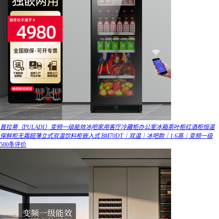
普拉蒂（PULADI）变频一级能效冰吧家用客厅冷藏柜办公室冰箱茶叶柜红酒柜恒温
保鲜柜无霜超薄立式双温饮料柜嵌入式 BM70DT｜双温｜冰吧款｜1.6高｜变频一级
500条评价