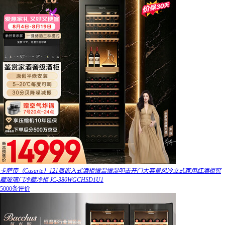
卡萨帝（Casarte）121瓶嵌入式酒柜恒温恒湿叩击开门大容量风冷立式家用红酒柜窖
藏玻璃门冷藏冷柜 JC-380WGCHSD1U1
5000条评价