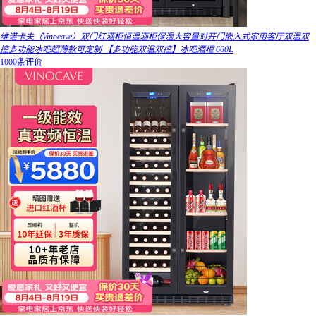
维诺卡夫（Vinocave）双门红酒柜恒温酒柜保湿大容量对开门嵌入式家用客厅双温双
控多功能冰吧超薄款可定制 【多功能双温双控】冰吧酒柜 600L
1000条评价