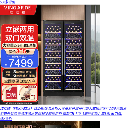
500条评价
维佳德（VINGARDE）红酒柜恒温酒柜大容量对开双开门嵌入式家用客厅风冷无霜酒
柜茶叶饮料白酒洋酒水果保鲜冷藏展示柜 厚款CH-710【满层柜款】高1.91米 710L
4条评价