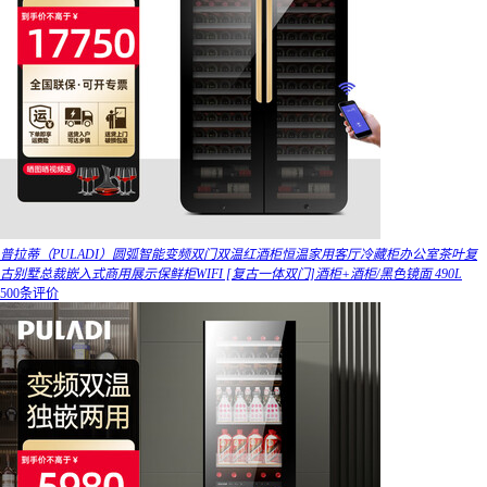
普拉蒂（PULADI）圆弧智能变频双门双温红酒柜恒温家用客厅冷藏柜办公室茶叶复
古别墅总裁嵌入式商用展示保鲜柜WIFI [复古一体双门]酒柜+酒柜/黑色镜面 490L
500条评价