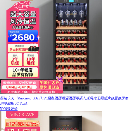
维诺卡夫（Vinocave）331升128瓶红酒柜恒温酒柜可嵌入式风冷无霜超大容量客厅家
用冷藏柜 JC-355A
5000条评价