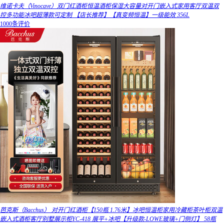
维诺卡夫（Vinocave）双门红酒柜恒温酒柜保湿大容量对开门嵌入式家用客厅双温双
控多功能冰吧超薄款可定制 【店长推荐】【真变频恒温】一级能效 356L
1000条评价
芭克斯（Bacchus） 对开门红酒柜【150瓶 1.76米】冰吧恒温柜家用冷藏柜茶叶柜双温
嵌入式酒柜客厅别墅展示柜YC-418 展平+冰吧【升级款-LOWE玻璃+门侧灯】 58瓶