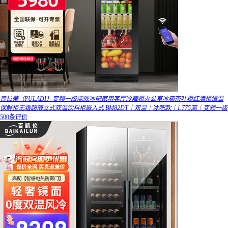
普拉蒂（PULADI）变频一级能效冰吧家用客厅冷藏柜办公室冰箱茶叶柜红酒柜恒温
保鲜柜无霜超薄立式双温饮料柜嵌入式 BM82DT｜双温｜冰吧款｜1.775高｜变频一级
500条评价