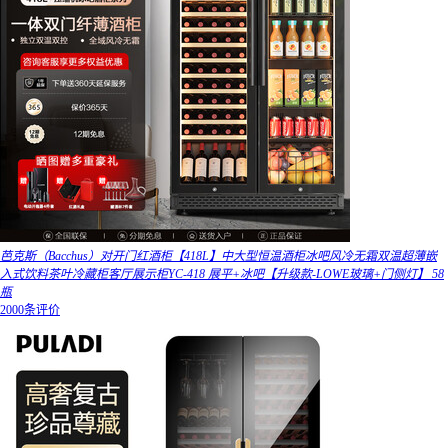
芭克斯（Bacchus）对开门红酒柜【418L】中大型恒温酒柜冰吧风冷无霜双温超薄嵌
入式饮料茶叶冷藏柜客厅展示柜YC-418 展平+冰吧【升级款-LOWE玻璃+门侧灯】 58
瓶
2000条评价