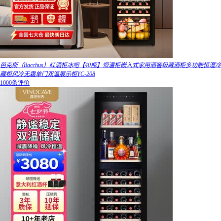
芭克斯（Bacchus）红酒柜冰吧【40瓶】恒温柜嵌入式家用酒窖级藏酒柜多功能恒湿冷
藏柜风冷无霜单门双温展示柜YC-208
1000条评价