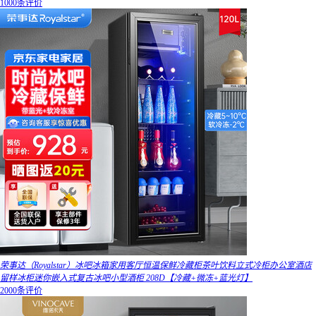
1000条评价
荣事达（Royalstar）冰吧冰箱家用客厅恒温保鲜冷藏柜茶叶饮料立式冷柜办公室酒店
留样冰柜迷你嵌入式复古冰吧小型酒柜 208D【冷藏+微冻+蓝光灯】
2000条评价