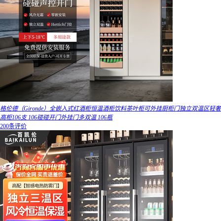
格伦德（Gironde）全嵌入式红酒柜恒温酒柜饮料茶叶柜可外挂厨柜门独立双温区轻奢
高柜106支 106碰碰开门外挂门多双温 106瓶
200条评价