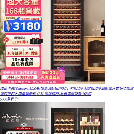
维诺卡夫(Vinocave)红酒柜恒温酒柜家用客厅冰吧风冷无霜保湿冷藏柜嵌入式多功能双
温双控超大容量展示柜 435L恒温酒柜-单温满层架款 168瓶
5000条评价