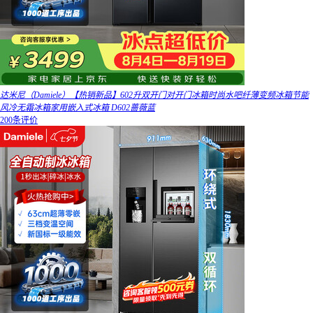
达米尼（Damiele）【热销新品】602升双开门对开门冰箱时尚水吧纤薄变频冰箱节能
风冷无霜冰箱家用嵌入式冰箱 D602蔷薇蓝
200条评价