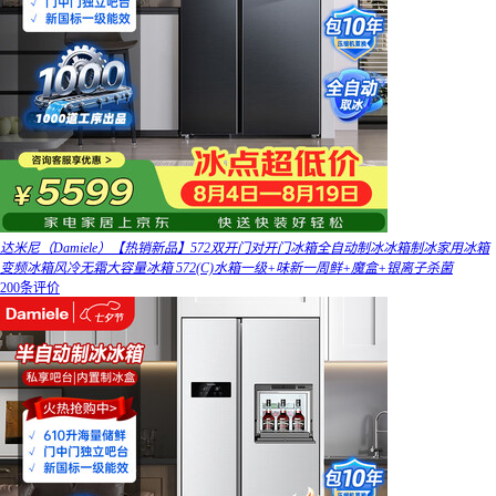
达米尼（Damiele）【热销新品】572双开门对开门冰箱全自动制冰冰箱制冰家用冰箱
变频冰箱风冷无霜大容量冰箱 572(C)水箱一级+味新一周鲜+魔盒+银离子杀菌
200条评价