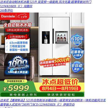
达米尼自动制冰机冰箱 523升 双变频一级能耗 风冷无霜 超薄零嵌对开门
523WKDBZB（C）炫酷灰
200条评价
达米尼【重磅新品】523升白色制冰冰箱白色一级变频全自动制冰一体机功能风冷无
霜零嵌入式双开门对开门 BCD-523WKDBZB（C）伊丽莎白