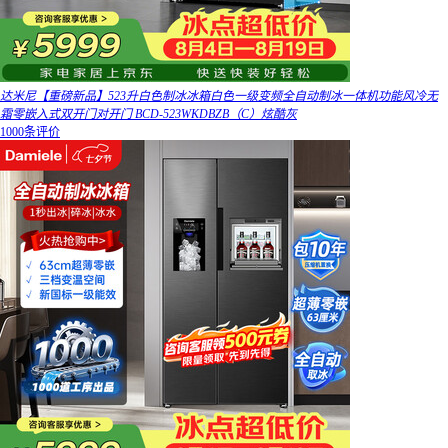
达米尼【重磅新品】523升白色制冰冰箱白色一级变频全自动制冰一体机功能风冷无
霜零嵌入式双开门对开门 BCD-523WKDBZB（C）炫酷灰
1000条评价