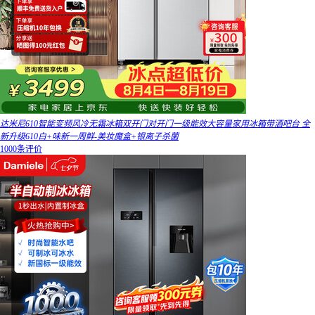
达米尼610智能变频风冷无霜冰箱双开门对开门一级能效大容量家用冰箱带酒吧台 全
新升级610白+味新一周鲜-美妆魔盒+银离子杀菌
1000条评价