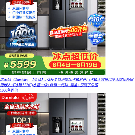
达米尼（Damiele）【新品】572升全自动制冰冰箱对开门冰箱大容量风冷无霜冰箱家
用嵌入式冰箱 572(C)水箱一级+味新一周鲜+魔盒+银离子杀菌
1000条评价