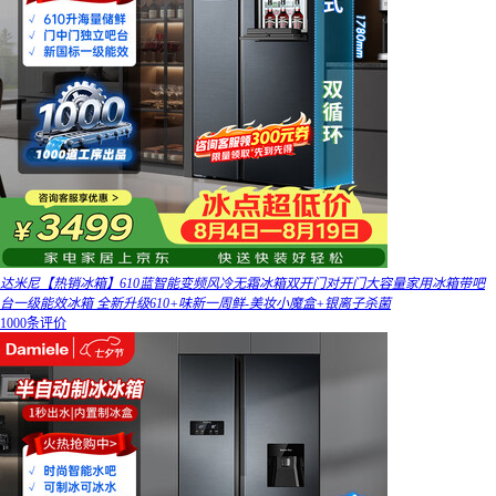
达米尼【热销冰箱】610蓝智能变频风冷无霜冰箱双开门对开门大容量家用冰箱带吧
台一级能效冰箱 全新升级610+味新一周鲜-美妆小魔盒+银离子杀菌
1000条评价