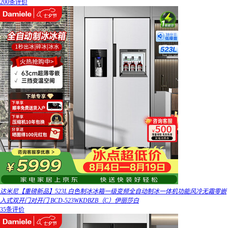
200条评价
达米尼【重磅新品】523L白色制冰冰箱一级变频全自动制冰一体机功能风冷无霜零嵌
入式双开门对开门 BCD-523WKDBZB（C）伊丽莎白
35条评价