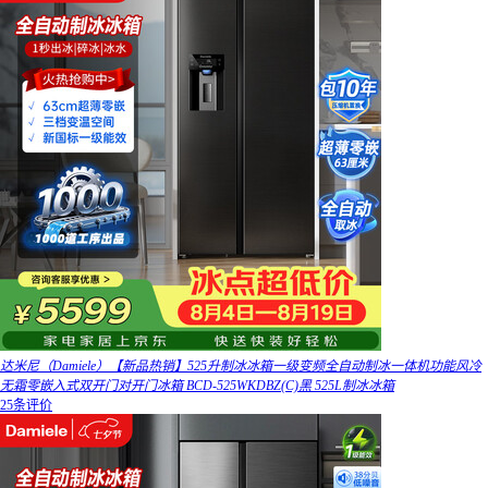
达米尼（Damiele）【新品热销】525升制冰冰箱一级变频全自动制冰一体机功能风冷
无霜零嵌入式双开门对开门冰箱 BCD-525WKDBZ(C)黑 525L制冰冰箱
25条评价