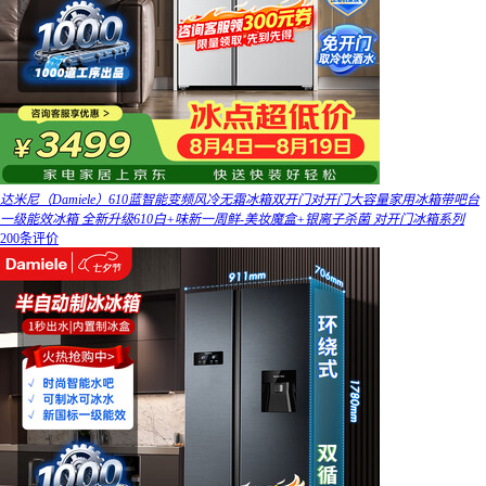
达米尼（Damiele）610蓝智能变频风冷无霜冰箱双开门对开门大容量家用冰箱带吧台
一级能效冰箱 全新升级610白+味新一周鲜-美妆魔盒+银离子杀菌 对开门冰箱系列
200条评价