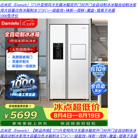
达米尼（Damiele）573升变频风冷无霜冰箱双开门对开门全自动制冰冰箱自动制冰家
用大容量白色冰箱制冰 573(C)一级能效+味新一周鲜+魔盒+银离子杀菌
1000条评价
达米尼（Damiele）【新品热销】573升变频风冷无霜冰箱双开门对开门全自动制冰冰
箱自动制冰家用大容量白色冰箱制冰 573(C)一级能效+味新一周鲜+魔盒+银离子杀菌