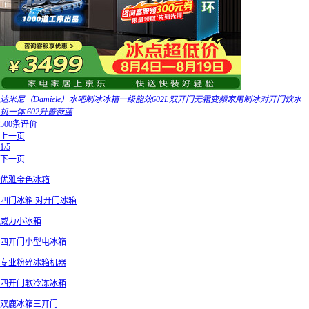
达米尼（Damiele）水吧制冰冰箱一级能效602L双开门无霜变频家用制冰对开门饮水
机一体 602升蔷薇蓝
500条评价
上一页
1/5
下一页
优雅金色冰箱
四门冰箱 对开门冰箱
威力小冰箱
四开门小型电冰箱
专业粉碎冰箱机器
四开门软冷冻冰箱
双鹿冰箱三开门