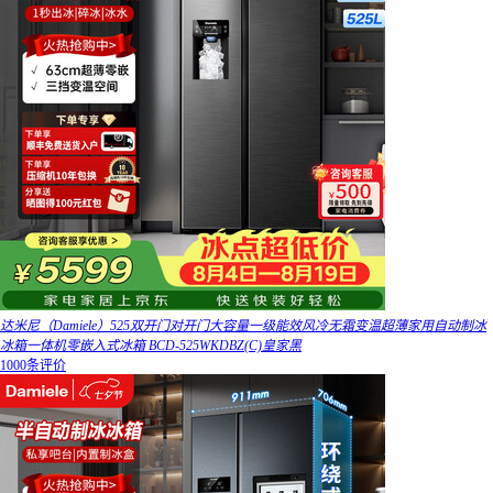
达米尼（Damiele）525双开门对开门大容量一级能效风冷无霜变温超薄家用自动制冰
冰箱一体机零嵌入式冰箱 BCD-525WKDBZ(C)皇家黑
1000条评价