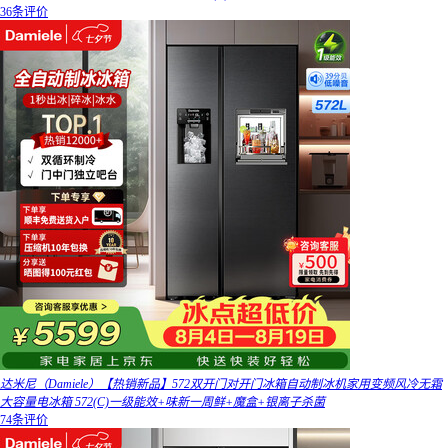
36条评价
达米尼（Damiele）【热销新品】572双开门对开门冰箱自动制冰机家用变频风冷无霜
大容量电冰箱 572(C)一级能效+味新一周鲜+魔盒+银离子杀菌
74条评价