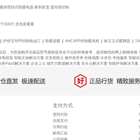
暖画壁挂式取暖电器 家和富贵 遥控器控制
200斤 含包装重量
|
护舒宝APP控制电油汀
|
取暖器暖
|
AHCAPP控制暖风机
|
标王立式暖脚器
|
1
信息，为您选购河北碳晶型号规格提供全方位的价格参考，提供愉悦的网上购物体验
家电组装
智能文旅解决方案
京东智联云
施华洛世奇
价格地图
水井坊
专线服务
智能农
政务PaaS解决方案
企业上云
城市大数据解决方案
安全云解决方案
智能环保解决方案
好
直发，极速配送
正品行货，精致服务
支付方式
货到付款
在线支付
分期付款
邮局汇款
公司转账