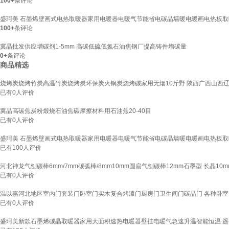
100+
条评论
盛珂美 石墨烯壁画式电热取暖器家用电暖器电暖气节能省电碳晶墙暖电暖画电热板取暖
100+
条评论
冀晶批发供应增碳剂1-5mm 高碳低硫低氮石油焦钢厂提高铸件增碳量
0+
条评论
商品精选
烧烤炭烧烤竹炭高温竹炭烧烤炭环保炭火锅炭烧烤碳家用无烟10斤野 陜西广西山西辽宁
已有
0
人评价
冀晶高碳焦炭粉煅烧石油焦碳摩擦材料用石油焦20-40目
已有
0
人评价
盛珂美 石墨烯壁画式电热取暖器家用电暖器电暖气节能省电碳晶墙暖电暖画电热板取暖
已有
100
人评价
河北神龙气刨碳棒6mm/7mm碳弧棒/8mm10mm圆扁气刨碳棒12mm石墨型 长晶10m
已有
0
人评价
温以嘉河北地区室内门套装门卧室门实木复合烤漆门厨房门卫生间门碳晶门 各种卧室门
已有
0
人评价
盛珂美新款石墨烯碳晶取暖器家用大面积速热电暖器壁挂电暖气急速升温智能恒温 遥控款