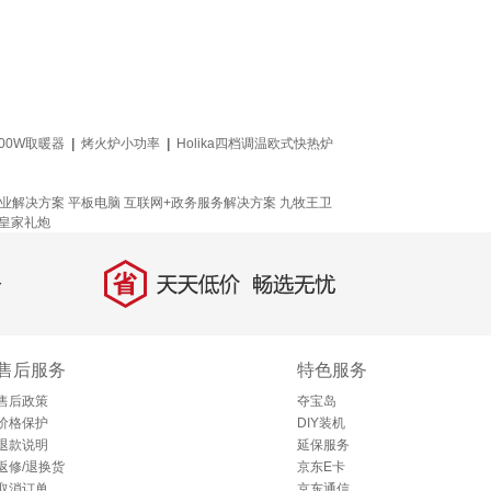
500W取暖器
|
烤火炉小功率
|
Holika四档调温欧式快热炉
！
业解决方案
平板电脑
互联网+政务服务解决方案
九牧王卫
皇家礼炮
省
天天低价，畅选无忧
售后服务
特色服务
售后政策
夺宝岛
价格保护
DIY装机
退款说明
延保服务
返修/退换货
京东E卡
取消订单
京东通信