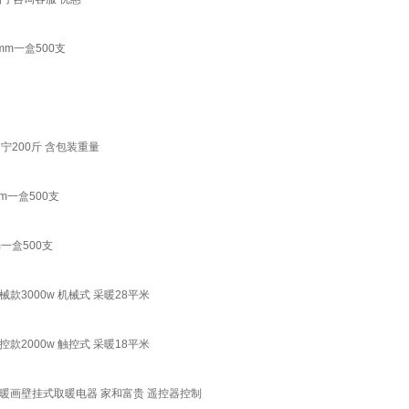
mm一盒500支
200斤 含包装重量
m一盒500支
一盒500支
3000w 机械式 采暖28平米
2000w 触控式 采暖18平米
暖画壁挂式取暖电器 家和富贵 遥控器控制