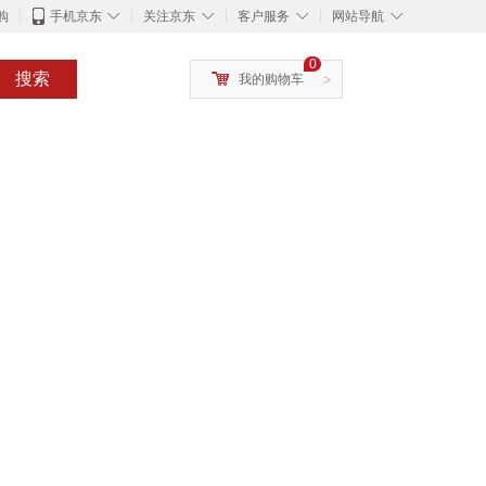
◇
◇
◇
◇
购
手机京东
关注京东
客户服务
网站导航
0
搜索
我的购物车
>