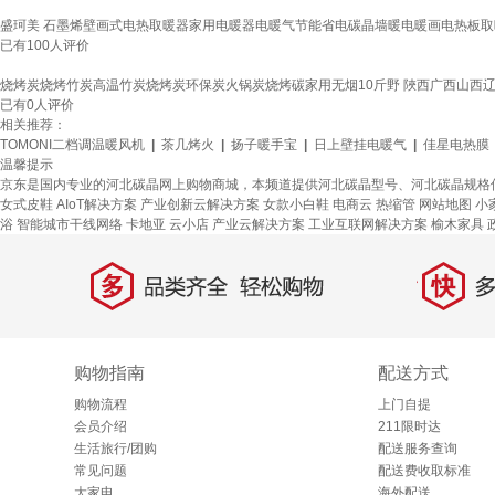
盛珂美 石墨烯壁画式电热取暖器家用电暖器电暖气节能省电碳晶墙暖电暖画电热板取
已有
100
人评价
烧烤炭烧烤竹炭高温竹炭烧烤炭环保炭火锅炭烧烤碳家用无烟10斤野 陜西广西山西辽宁
已有
0
人评价
相关推荐：
TOMONI二档调温暖风机
|
茶几烤火
|
扬子暖手宝
|
日上壁挂电暖气
|
佳星电热膜
温馨提示
京东是国内专业的河北碳晶网上购物商城，本频道提供河北碳晶型号、河北碳晶规格
女式皮鞋
AIoT解决方案
产业创新云解决方案
女款小白鞋
电商云
热缩管
网站地图
小
浴
智能城市干线网络
卡地亚
云小店
产业云解决方案
工业互联网解决方案
榆木家具
多
快
品类齐全，轻松购物
多仓
购物指南
配送方式
购物流程
上门自提
会员介绍
211限时达
生活旅行/团购
配送服务查询
常见问题
配送费收取标准
大家电
海外配送