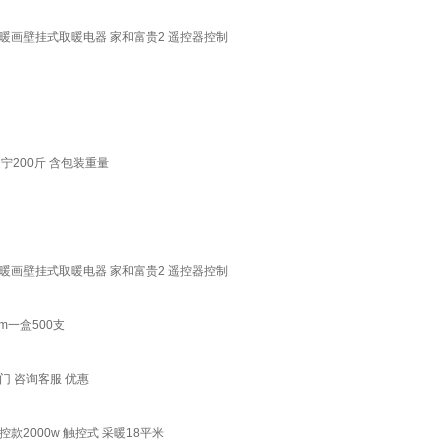
画壁挂式取暖电器 家和富贵2 遥控器控制
200斤 含包装重量
画壁挂式取暖电器 家和富贵2 遥控器控制
m一盒500支
 咨询客服 优惠
2000w 触控式 采暖18平米