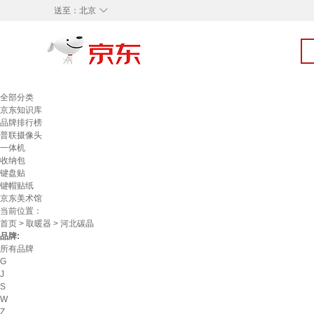
◇
送至：
北京
全部分类
京东知识库
品牌排行榜
普联摄像头
一体机
收纳包
键盘贴
键帽贴纸
京东美术馆
当前位置：
首页
>
取暖器
> 河北碳晶
品牌:
所有品牌
G
J
S
W
Z