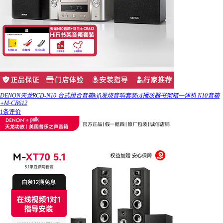
DENON天龙RCD-N10 台式组合音箱hifi发烧音响套装cd播放器书架箱一体机 N10音箱
+M-CR612
1条评价