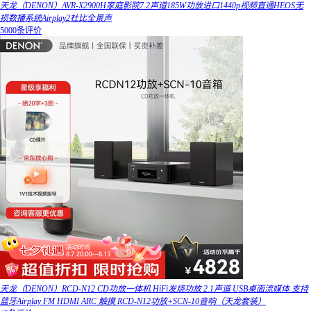
天龙（DENON）AVR-X2900H家庭影院7.2声道185W功放进口1440p视频直通HEOS无
损数播系统Airplay2杜比全景声
5000条评价
天龙（DENON）RCD-N12 CD功放一体机 HiFi发烧功放 2.1声道 USB桌面流媒体 支持
蓝牙Airplay FM HDMI ARC 触摸 RCD-N12功放+SCN-10音响（天龙套装）