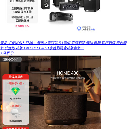
天龙（DENON）X580 + 普乐之声XT70 5.1声道 家庭影院 音响 音箱 客厅影院 组合套
装 低音炮 功放 X580 +MXT70 5.1家庭影院含功放套装一
30条评价