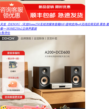
天龙（DENON）/天龙Home250无线流媒体音箱HiFi音响支持wifi无线应用无损 黑色 套
餐一 HOME250x2立体声套装
1条评价