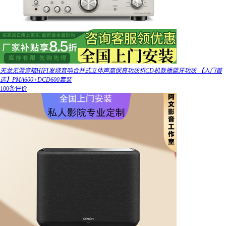
天龙无源音箱HIFI发烧音响合并式立体声高保真功放机CD机数播蓝牙功放 【入门首
选】PMA600+DCD600套装
100条评价