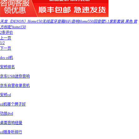
天龙（DENON）Home150无线蓝牙音箱HiFi音响Home550回音壁5.1家影套装 黑色 官
方标配 home150
2条评价
上一页
1/2
下一页
dcs cd机
安桥排名
京东USB迷你音响
京东自营收录音机
安桥cd
cd机哪个牌子好
功放dvd
桌面音响纽曼
cd随身听排行