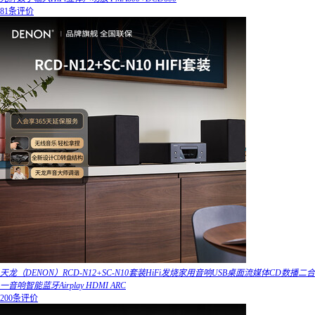
81条评价
天龙（DENON）RCD-N12+SC-N10套装HiFi发烧家用音响USB桌面流媒体CD数播二合
一音响智能蓝牙Airplay HDMI ARC
200条评价