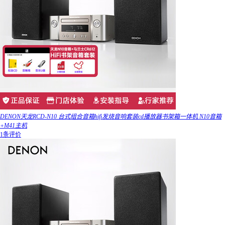
DENON天龙RCD-N10 台式组合音箱hifi发烧音响套装cd播放器书架箱一体机 N10音箱
+M41主机
1条评价