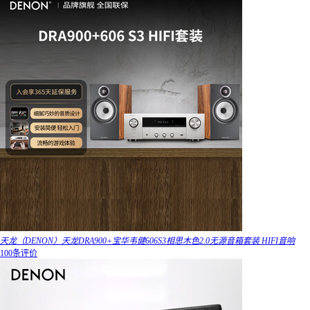
天龙（DENON）天龙DRA900+宝华韦健606S3相思木色2.0无源音箱套装 HIFI音响
100条评价