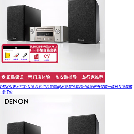
DENON天龙RCD-N10 台式组合音箱hifi发烧音响套装cd播放器书架箱一体机 N10音箱
1条评价