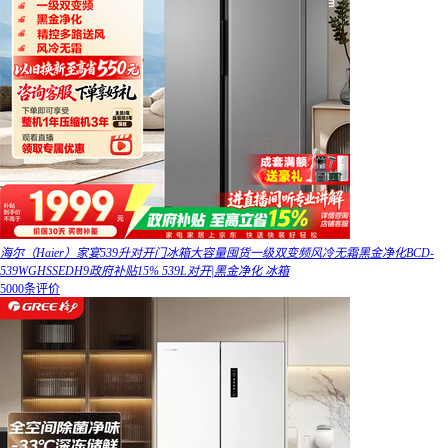
海尔（Haier）家宴539升对开门冰箱大容量囤货一级双变频风冷无霜黑金净化BCD-
539WGHSSEDH9政府补贴15% 539L对开|黑金净化 冰箱
5000条评价