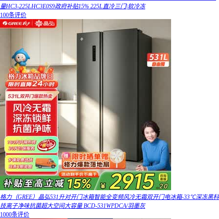
量HC3-225LHC3E0S9政府补贴15% 225L直冷三门|软冷冻
100条评价
格力（GREE）晶弘531升对开门冰箱智能全变频风冷无霜双开门电冰箱-33℃深冻黑科
技离子净味抗菌超大空间大容量 BCD-531WPDCA/羽墨灰
1000条评价