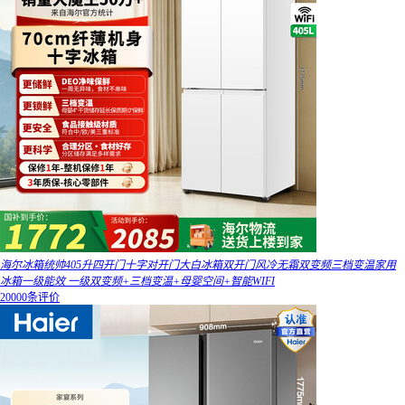
海尔冰箱统帅405升四开门十字对开门大白冰箱双开门风冷无霜双变频三档变温家用
冰箱一级能效 一级双变频+三档变温+母婴空间+智能WIFI
20000条评价