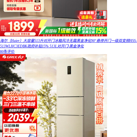
海尔（Haier）大容量513升对开门冰箱风冷无霜黑金净化90°悬停开门一级双变频HSS-
513WLHC3EDBK政府补贴15% 513L对开门|黑金净化
80条评价