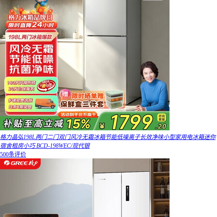
格力晶弘198L两门二门双门风冷无霜冰箱节能低噪离子长效净味小型家用电冰箱迷你
宿舍租房小巧 BCD-198WEC/现代银
500条评价