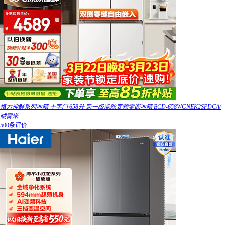
格力神鲜系列冰箱 十字门 658升 新一级能效变频零嵌冰箱 BCD-658WGNEK2SPDCA/
绒雾米
500条评价