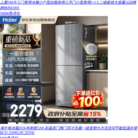
上菱200升三门家用冰箱小户型出租房用三开门小型家用3-4人二级能效大容量以旧换
新BMM200L
50000条评价
海尔电冰箱2026年新款320L彩晶双门两门风冷无霜一级变频大冷冻空间节能低温补偿
BCD-320WLHC2E9AS