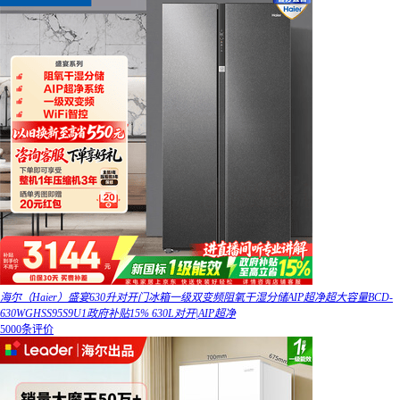
海尔（Haier）盛宴630升对开门冰箱一级双变频阻氧干湿分储AIP超净超大容量BCD-
630WGHSS95S9U1政府补贴15% 630L对开|AIP超净
5000条评价