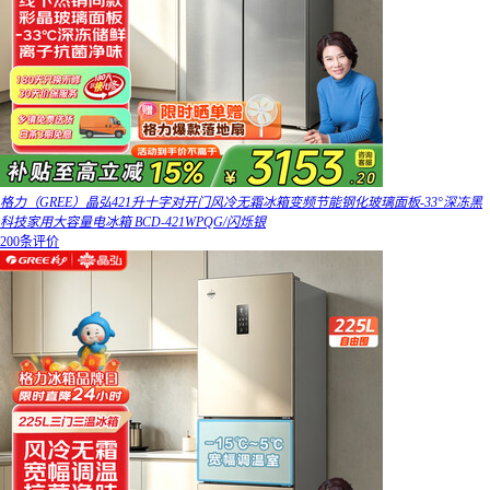
格力（GREE）晶弘421升十字对开门风冷无霜冰箱变频节能钢化玻璃面板-33°深冻黑
科技家用大容量电冰箱 BCD-421WPQG/闪烁银
200条评价