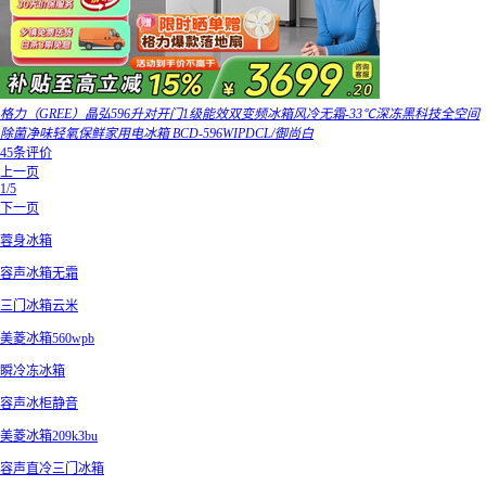
格力（GREE）晶弘596升对开门1级能效双变频冰箱风冷无霜-33℃深冻黑科技全空间
除菌净味轻氧保鲜家用电冰箱 BCD-596WIPDCL/御尚白
45条评价
上一页
1/5
下一页
蓉身冰箱
容声冰箱无霜
三门冰箱云米
美菱冰箱560wpb
瞬冷冻冰箱
容声冰柜静音
美菱冰箱209k3bu
容声直冷三门冰箱