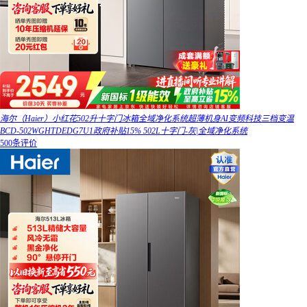
海尔（Haier）小红花502升十字门冰箱全域净化系统超薄机身AI变频科技三档变温
BCD-502WGHTDEDG7U1政府补贴15% 502L十字门-灰|全域净化系统
500条评价