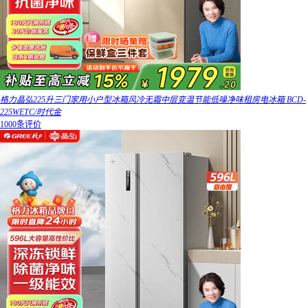
格力晶弘225升三门家用小户型冰箱风冷无霜中层变温节能低噪净味租房电冰箱 BCD-
225WETC/时代金
1000条评价