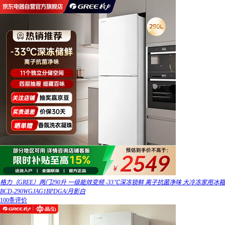
格力（GREE）两门290升 一级能效变频 -33℃深冻锁鲜 离子抗菌净味 大冷冻家用冰箱
BCD-290WGJAG1BPDGA/月影白
100条评价