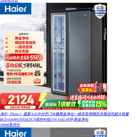
5000条评价
海尔（Haier）盛宴 616升对开门冰箱黑金净化一级双变频精控多路送风超大容量
BCD-616WGHSSEDC9政府补贴15% 616L对开|黑金净化
10000条评价