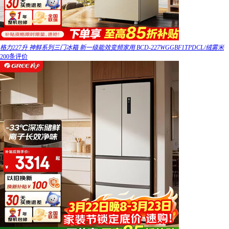
格力227升 神鲜系列三门冰箱 新一级能效变频家用 BCD-227WGGBF1TPDCL/绒雾米
200条评价