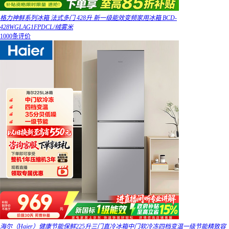
格力神鲜系列冰箱 法式多门 428升 新一级能效变频家用冰箱 BCD-
428WGLAG1FPDCL/绒雾米
1000条评价
海尔（Haier）健康节能保鲜225升三门直冷冰箱中门软冷冻四档变温一级节能精致容