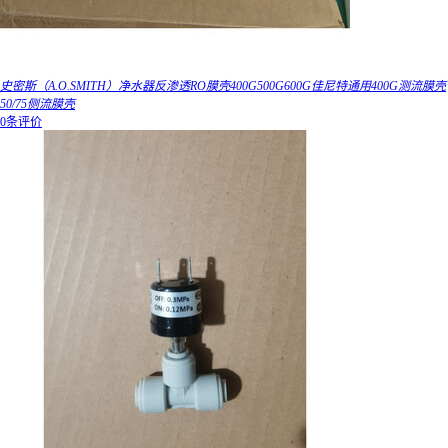
史密斯（A.O.SMITH）净水器反渗透RO膜壳400G500G600G佳尼特通用400G测流膜壳
50/75侧流膜壳
0条评价