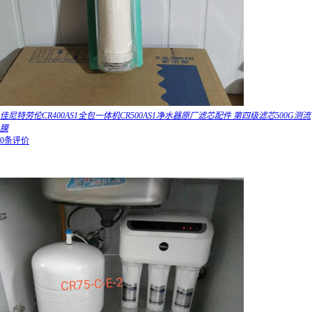
佳尼特劳伦CR400AS1全包一体机CR500AS1净水器原厂滤芯配件 第四级滤芯500G测流
膜
0条评价