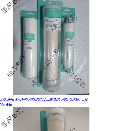
适配通用佳尼特净水器滤芯1235级过滤 500G测流膜145级
5条评价