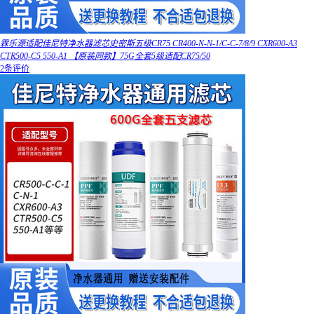
霖乐源适配佳尼特净水器滤芯史密斯五级CR75 CR400-N-N-1/C-C-7/8/9 CXR600-A3
CTR500-C5 550-A1 【原装同款】75G全套5级适配CR75/50
2条评价