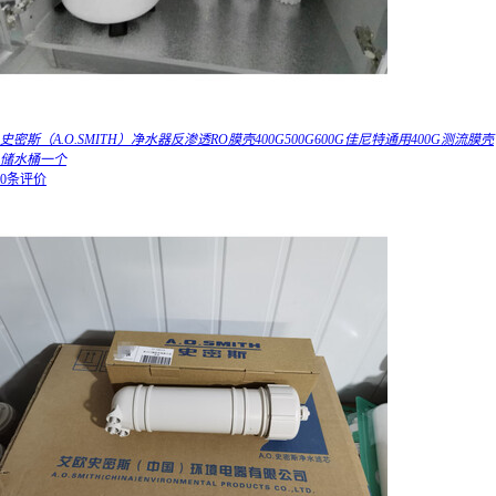
史密斯（A.O.SMITH）净水器反渗透RO膜壳400G500G600G佳尼特通用400G测流膜壳
储水桶一个
0条评价