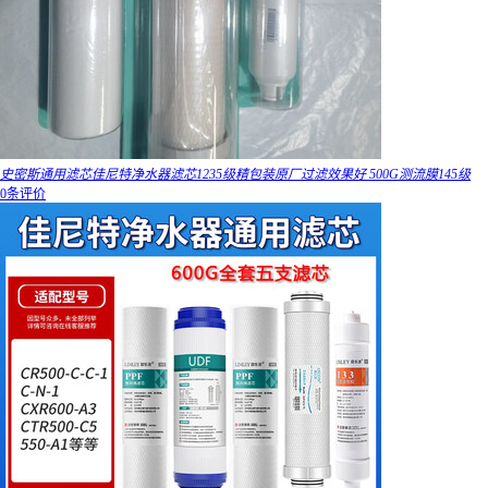
史密斯通用滤芯佳尼特净水器滤芯1235级精包装原厂过滤效果好 500G测流膜145级
0条评价