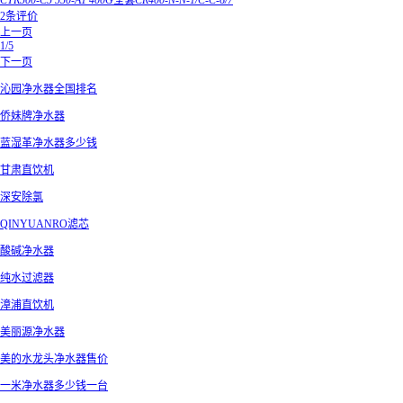
CTR500-C5 550-A1 400G全套CR400-N-N-1/C-C-6/7
2条评价
上一页
1/5
下一页
沁园净水器全国排名
侨妹牌净水器
蓝湿革净水器多少钱
甘肃直饮机
深安除氯
QINYUANRO滤芯
酸碱净水器
纯水过滤器
漳浦直饮机
美丽源净水器
美的水龙头净水器售价
一米净水器多少钱一台