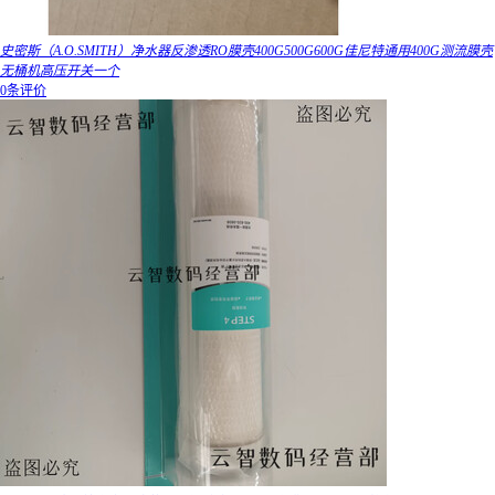
史密斯（A.O.SMITH）净水器反渗透RO膜壳400G500G600G佳尼特通用400G测流膜壳
无桶机高压开关一个
0条评价