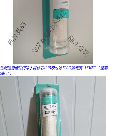
适配通用佳尼特净水器滤芯1235级过滤 500G测流膜+12345C+P整套
5条评价