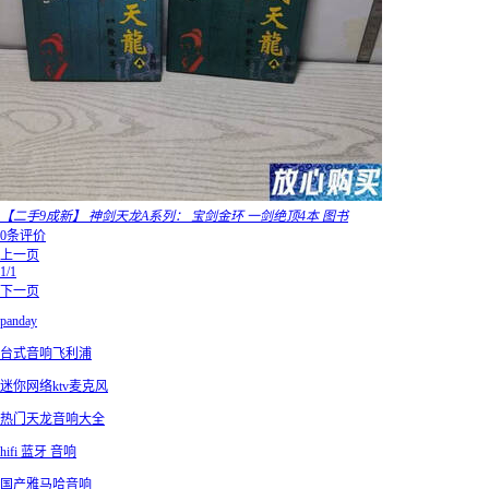
【二手9成新】 神剑天龙A系列： 宝剑金环 一剑绝顶4本 图书
0条评价
上一页
1/1
下一页
panday
台式音响飞利浦
迷你网络ktv麦克风
热门天龙音响大全
hifi 蓝牙 音响
国产雅马哈音响