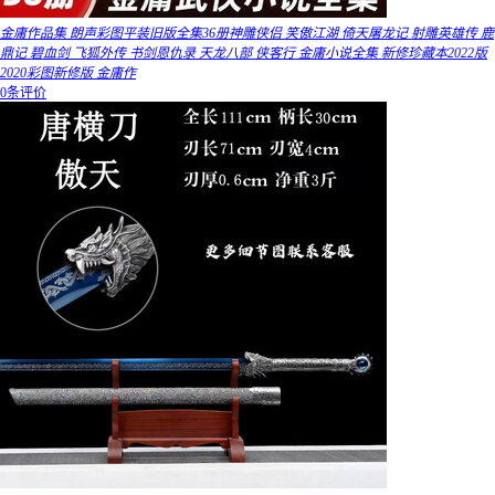
金庸作品集 朗声彩图平装旧版全集36册神雕侠侣 笑傲江湖 倚天屠龙记 射雕英雄传 鹿
鼎记 碧血剑 飞狐外传 书剑恩仇录 天龙八部 侠客行 金庸小说全集 新修珍藏本2022版
2020彩图新修版 金庸作
0条评价