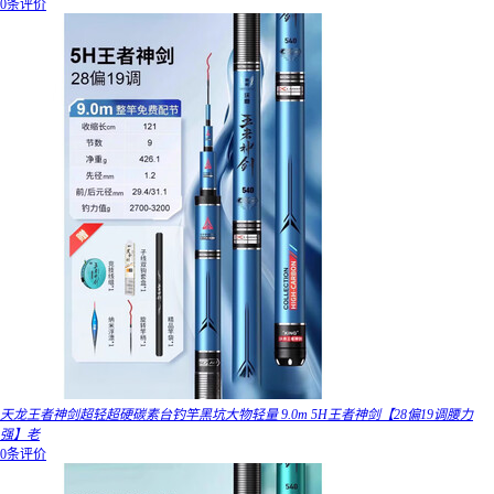
0条评价
天龙王者神剑超轻超硬碳素台钓竿黑坑大物轻量 9.0m 5H王者神剑【28偏19调腰力
强】老
0条评价