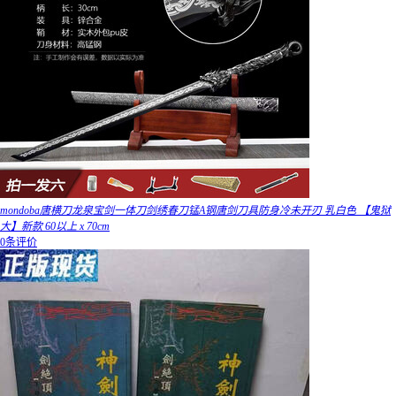
mondoba唐横刀龙泉宝剑一体刀剑绣春刀锰A钢唐剑刀具防身冷未开刃 乳白色 【鬼狱
大】新款 60以上 x 70cm
0条评价