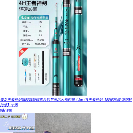
天龙王者神剑超轻超硬碳素台钓竿黑坑大物轻量 4.5m 4H王者神剑【轻硬28调 强韧轻
持感】十周
0条评价