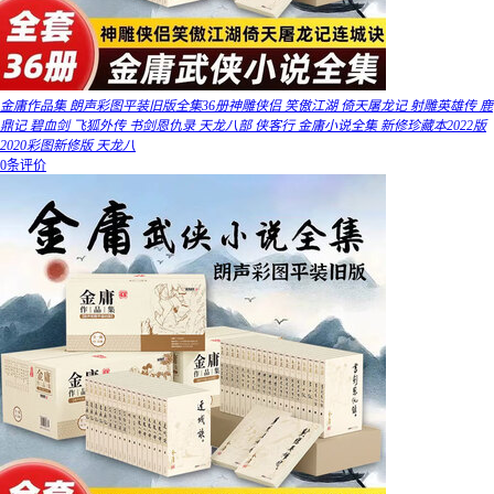
金庸作品集 朗声彩图平装旧版全集36册神雕侠侣 笑傲江湖 倚天屠龙记 射雕英雄传 鹿
鼎记 碧血剑 飞狐外传 书剑恩仇录 天龙八部 侠客行 金庸小说全集 新修珍藏本2022版
2020彩图新修版 天龙八
0条评价