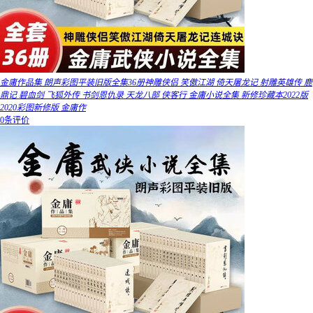
金庸作品集 朗声彩图平装旧版全集36册神雕侠侣 笑傲江湖 倚天屠龙记 射雕英雄传 鹿
鼎记 碧血剑 飞狐外传 书剑恩仇录 天龙八部 侠客行 金庸小说全集 新修珍藏本2022版
2020彩图新修版 金庸作
0条评价