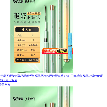
天龙王者神剑极轻碳素手竿超轻硬台钓野钓鲫鱼竿 4.8m 王者神剑·极轻小综合仅重
89.7克 【轻若
0条评价