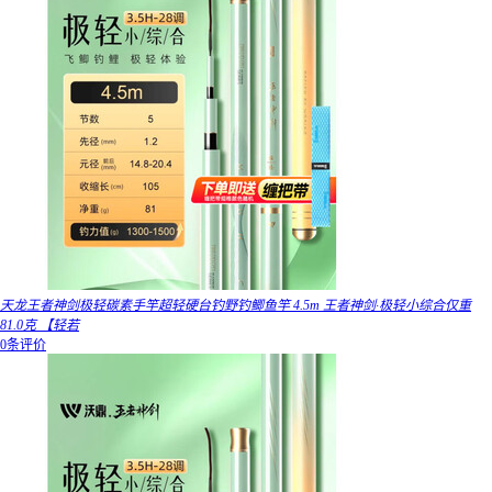
天龙王者神剑极轻碳素手竿超轻硬台钓野钓鲫鱼竿 4.5m 王者神剑·极轻小综合仅重
81.0克 【轻若
0条评价