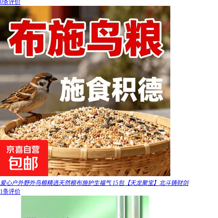
0条评价
爱心户外野外鸟粮精选天然粮布施护生福气 15包【天龙聚宝】北斗铸财剑
1条评价