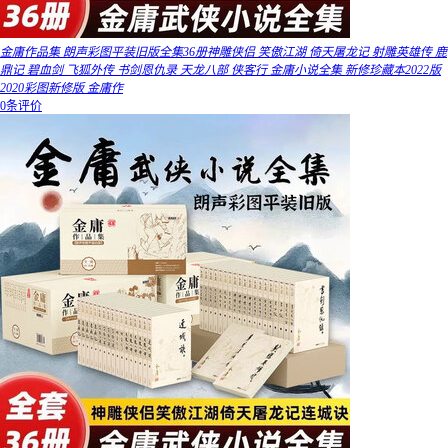
金庸作品集 朗声彩图平装旧版全集36册神雕侠侣 笑傲江湖 倚天屠龙记 射雕英雄传 鹿
鼎记 碧血剑 飞狐外传 书剑恩仇录 天龙八部 侠客行 金庸小说全集 新修珍藏本2022版
2020彩图新修版 金庸作
0条评价