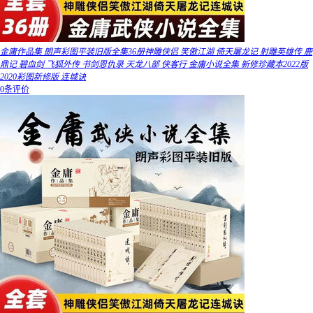
金庸作品集 朗声彩图平装旧版全集36册神雕侠侣 笑傲江湖 倚天屠龙记 射雕英雄传 鹿
鼎记 碧血剑 飞狐外传 书剑恩仇录 天龙八部 侠客行 金庸小说全集 新修珍藏本2022版
2020彩图新修版 连城诀
0条评价