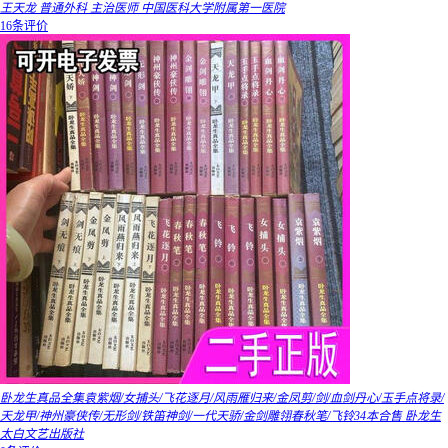
王天龙 普通外科 主治医师 中国医科大学附属第一医院
16条评价
卧龙生真品全集袁紫烟/女捕头/飞花逐月/风雨雁归来/金凤剪/剑/血剑丹心/玉手点将录/
天龙甲/神州豪侠传/无形剑/铁笛神剑/一代天骄/金剑雕翎春秋笔/飞铃34本合售 卧龙生
太白文艺出版社