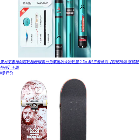
天龙王者神剑超轻超硬碳素台钓竿黑坑大物轻量 2.7m 4H王者神剑【轻硬28调 强韧轻
持感】十周
0条评价