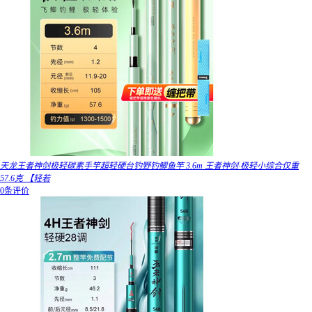
天龙王者神剑极轻碳素手竿超轻硬台钓野钓鲫鱼竿 3.6m 王者神剑·极轻小综合仅重
57.6克 【轻若
0条评价