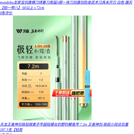
mondoba龙泉宝剑唐横刀绣春刀高锰A钢一体刀剑唐剑防身武术刀具未开刃 白色 傲天
【拍一带八】 60以上 x 72cm
0条评价
天龙王者神剑极轻碳素手竿超轻硬台钓野钓鲫鱼竿 7.2m 王者神剑·极轻小综合仅重
187.3克【轻若