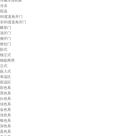
冷藏冷冻转换
冷冻
双温
90度直角开门
非90度直角开门
蝶形门
顶开门
侧开门
推拉门
卧式
独立式
独嵌两用
立式
嵌入式
单温区
双温区
彩色系
黑色系
白色系
绿色系
金色系
浅色系
银色系
深色系
蓝色系