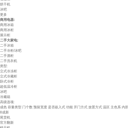
烘干机
冰吧
更多
商用电器:
商用冰箱
商用冰柜
展示柜
二手大家电:
二手冰箱
二手冷柜/冰吧
二手酒柜
二手洗衣机
类型:
立式冷冻柜
立式冷藏柜
卧式冷柜
超低温冷柜
冰吧
冷藏箱
高级选项:
成色
容量类型
门个数
预留宽度
是否嵌入式
功能
开门方式
放置方式
温区
主色系
内
8成新
尾货机
官方翻新
样品机