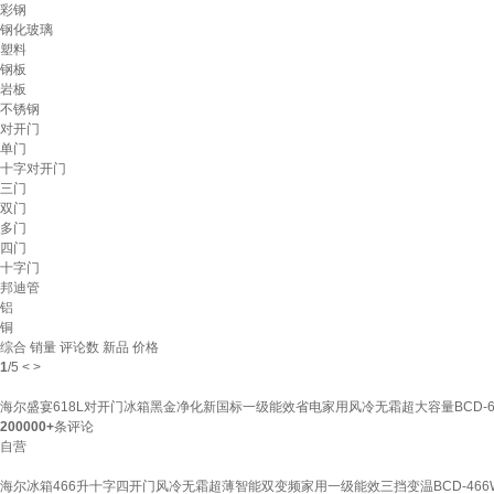
彩钢
钢化玻璃
塑料
钢板
岩板
不锈钢
对开门
单门
十字对开门
三门
双门
多门
四门
十字门
邦迪管
铝
铜
综合
销量
评论数
新品
价格
1
/
5
<
>
海尔盛宴618L对开门冰箱黑金净化新国标一级能效省电家用风冷无霜超大容量BCD-61
200000+
条评论
自营
海尔冰箱466升十字四开门风冷无霜超薄智能双变频家用一级能效三挡变温BCD-466W