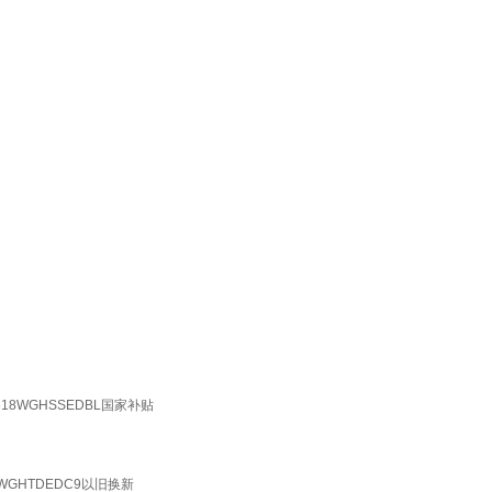
8WGHSSEDBL国家补贴
GHTDEDC9以旧换新