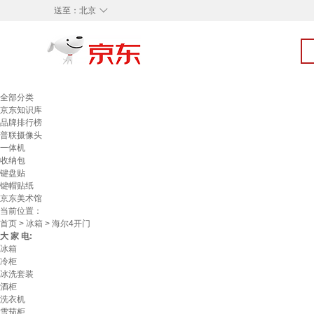
◇
送至：
北京
全部分类
京东知识库
品牌排行榜
普联摄像头
一体机
收纳包
键盘贴
键帽贴纸
京东美术馆
当前位置：
首页
>
冰箱
> 海尔4开门
大 家 电:
冰箱
冷柜
冰洗套装
酒柜
洗衣机
雪茄柜