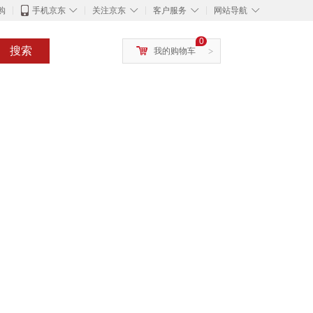
◇
◇
◇
◇
购
手机京东
关注京东
客户服务
网站导航
0
搜索
我的购物车
>