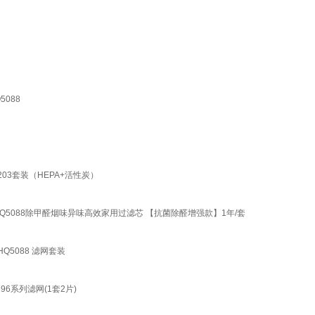
5088
203套装（HEPA+活性炭）
4207/JHQ5088除甲醛烟味异味高效家用过滤芯 【抗菌除醛增强款】1年/套
HQ5088 滤网套装
896系列滤网(1套2片)