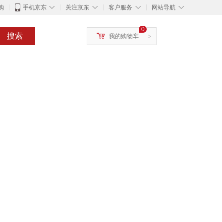
◇
◇
◇
◇
购
手机京东
关注京东
客户服务
网站导航
0
搜索
我的购物车
>