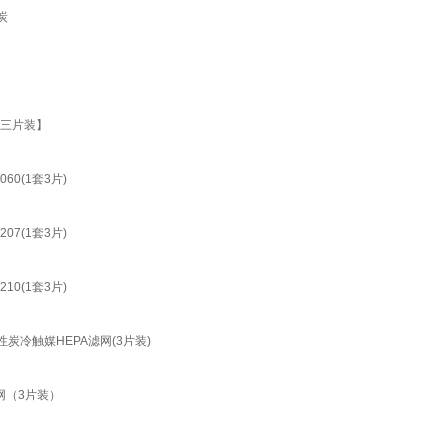
炭
【三片装】
060(1套3片)
207(1套3片)
210(1套3片)
活性炭冷触媒HEPA滤网(3片装)
网（3片装）