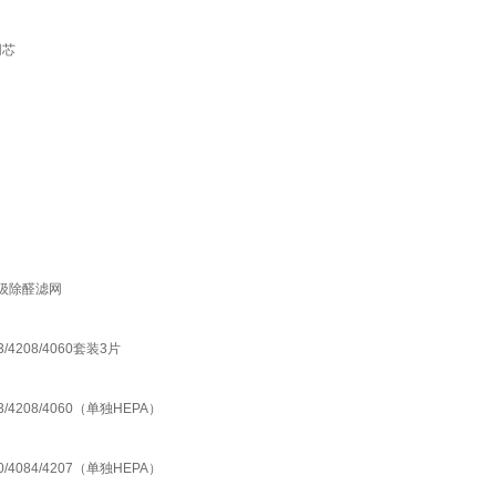
网芯
升级除醛滤网
4208/4060套装3片
4208/4060（单独HEPA）
4084/4207（单独HEPA）