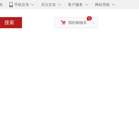
◇
◇
◇
◇
购
手机京东
关注京东
客户服务
网站导航
0
搜索
我的购物车
>