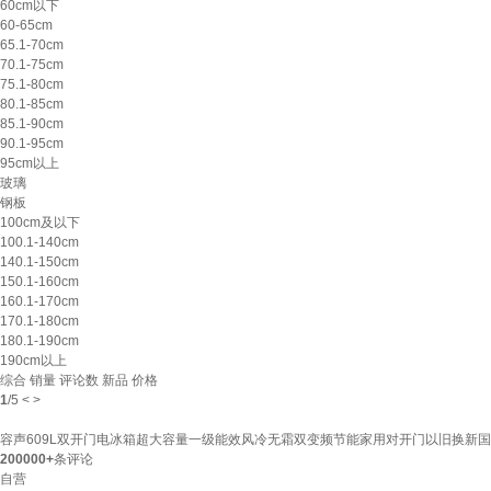
60cm以下
60-65cm
65.1-70cm
70.1-75cm
75.1-80cm
80.1-85cm
85.1-90cm
90.1-95cm
95cm以上
玻璃
钢板
100cm及以下
100.1-140cm
140.1-150cm
150.1-160cm
160.1-170cm
170.1-180cm
180.1-190cm
190cm以上
综合
销量
评论数
新品
价格
1
/
5
<
>
容声609L双开门电冰箱超大容量一级能效风冷无霜双变频节能家用对开门以旧换新国家补贴
200000+
条评论
自营