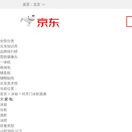
◇
送至：
北京
全部分类
京东知识库
品牌排行榜
普联摄像头
一体机
收纳包
键盘贴
键帽贴纸
京东美术馆
当前位置：
首页
>
冰箱
> 对开门冰柜惠康
大 家 电:
冰箱
冷柜
酒柜
冰吧
容量类型:
小型300L以下