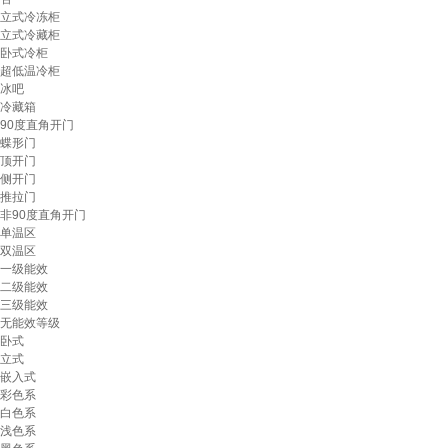
立式冷冻柜
立式冷藏柜
卧式冷柜
超低温冷柜
冰吧
冷藏箱
90度直角开门
蝶形门
顶开门
侧开门
推拉门
非90度直角开门
单温区
双温区
一级能效
二级能效
三级能效
无能效等级
卧式
立式
嵌入式
彩色系
白色系
浅色系