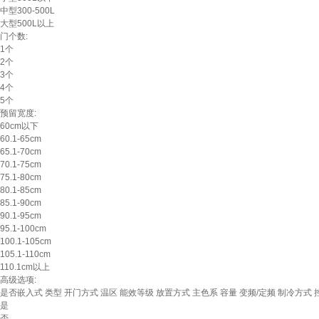
中型300-500L
大型500L以上
门个数:
1个
2个
3个
4个
5个
预留宽度:
60cm以下
60.1-65cm
65.1-70cm
70.1-75cm
75.1-80cm
80.1-85cm
85.1-90cm
90.1-95cm
95.1-100cm
100.1-105cm
105.1-110cm
110.1cm以上
高级选项:
是否嵌入式
类型
开门方式
温区
能效等级
放置方式
主色系
容量
变频/定频
制冷方式
是
否