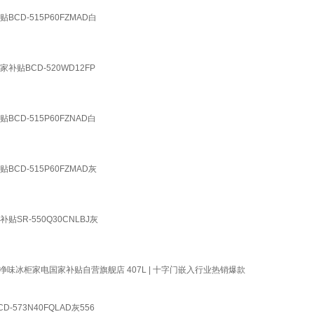
D-515P60FZMAD白
BCD-520WD12FP
D-515P60FZNAD白
D-515P60FZMAD灰
R-550Q30CNLBJ灰
味冰柜家电国家补贴自营旗舰店 407L | 十字门嵌入行业热销爆款
73N40FQLAD灰556