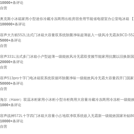
10000+
条评论
自营
奥克斯小冰箱家用小型迷你冷藏冷冻两用出租房宿舍用节能省电寝室办公室电冰箱 【净
100000+
条评论
容声大方糕552L法式门冰箱大容量双系统除菌净味超薄嵌入一级风冷无霜灰BCD-552Q
5000+
条评论
自营
容声331L法式多门冰箱小户型超薄一级能效风冷无霜双变频节能家用抗菌以旧换新国家补贴
20000+
条评论
自营
容声513pro十字门电冰箱双系统双循环除菌净味一级能效风冷无霜大容量四开门国家补贴B
50000+
条评论
自营
海尔（Haier）双温冰柜家用小冰柜小型冷柜商用大容量冷藏冷冻两用冷冻柜一级能效节
1000+
条评论
容声战神572L十字四门冰箱大容量小占地双净双系统嵌入无霜新一级能效国家补贴BCD-
10000+
条评论
自营