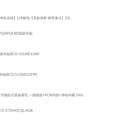
化去味】126银色【高效保鲜 铜管速冷】22L
30FQLBD国家补贴
BCD-331WD11MP
CD-513WD15FPA
能卧式双箱母乳 一级能效+PCM内胆+净味抑菌 293L
572N40CQLAD灰