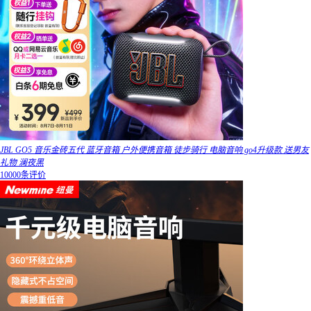
JBL GO5 音乐金砖五代 蓝牙音箱 户外便携音箱 徒步骑行 电脑音响 go4升级款 送男友
礼物 澜夜黑
10000条评价