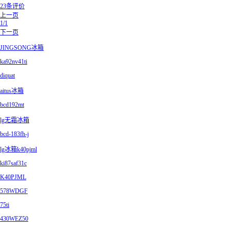
23条评价
上一页
1/1
下一页
JINGSONG冰箱
ka92nv41ti
diquat
aitus冰箱
bcd192mt
lg无霜冰箱
bcd-183fh-j
lg冰箱k40pjml
ki87saf31c
K40PJML
578WDGF
75ti
430WEZ50