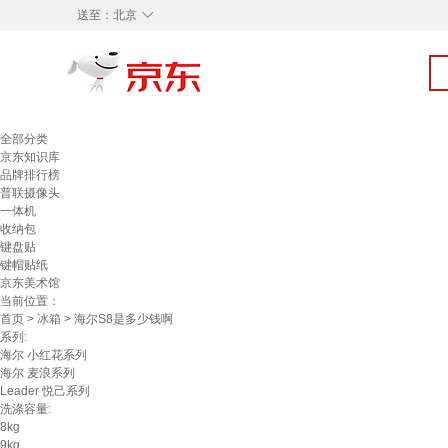
◇
送至：
北京
全部分类
京东知识库
品牌排行榜
普联摄像头
一体机
收纳包
键盘贴
键帽贴纸
京东美术馆
当前位置：
首页
>
冰箱
> 海尔S8是多少钱啊
系列:
海尔 小红花系列
海尔 麦浪系列
Leader 悦己系列
洗涤容量:
8kg
9kg