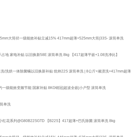
m大筒径一级能效补贴立减15% 417mm超薄+525mm大筒|33S- 滚筒单洗
 家电补贴 以旧换新58E 滚筒单洗 8kg 【417超薄平嵌+1.08洗净比】
洗/洗烘一体除菌螨以旧换新补贴 统帅22S 滚筒单洗 | 8公斤+顽渍洗+417mm超薄
一级能效变频节能 国家补贴 8KG销冠|超波全嵌|小户型 滚筒单洗
滚筒单洗
列@G80B22SGTD 【B22S】417超薄+巴氏除菌 滚筒单洗 8kg