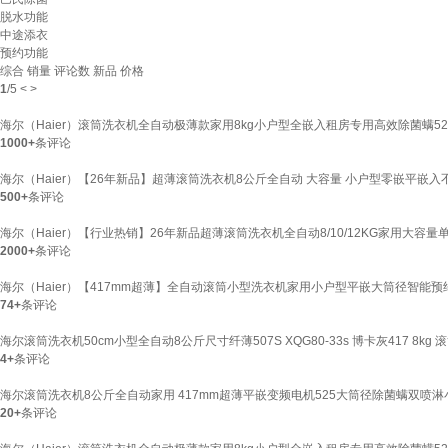
脱水功能
中途添衣
预约功能
综合
销量
评论数
新品
价格
1
/
5
<
>
海尔（Haier）滚筒洗衣机全自动极薄款家用8kg小户型全嵌入租房专用高效除菌螨525m
1000+
条评论
海尔（Haier）【26年新品】超薄滚筒洗衣机8公斤全自动 大容量 小户型零嵌平嵌入不占地
500+
条评论
海尔（Haier）【行业热销】26年新品超薄滚筒洗衣机全自动8/10/12KG家用大容量单
2000+
条评论
海尔（Haier）【417mm超薄】全自动滚筒小型洗衣机家用小户型平嵌大筒径智能预约
74+
条评论
海尔滚筒洗衣机50cm小型全自动8公斤尺寸纤薄507S XQG80-33s 博卡灰417 8kg 
4+
条评论
海尔滚筒洗衣机8公斤全自动家用 417mm超薄平嵌变频电机525大筒径除菌螨双喷淋小红花系
20+
条评论