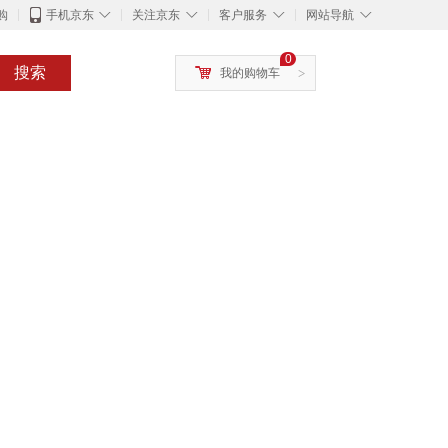
◇
◇
◇
◇
购
手机京东
关注京东
客户服务
网站导航
0
搜索
我的购物车
>