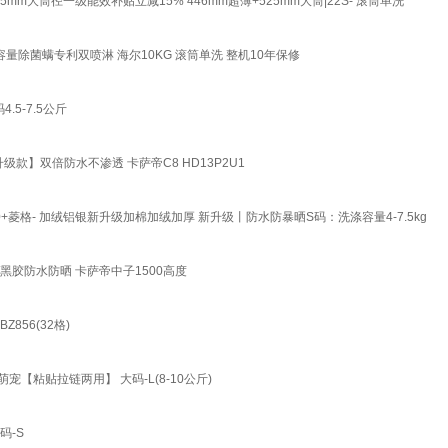
m大筒径一级能效补贴立减15% 446mm超薄+525mm大筒|22S- 滚筒单洗
大容量除菌螨专利双喷淋 海尔10KG 滚筒单洗 整机10年保修
5-7.5公斤
级款】双倍防水不渗透 卡萨帝C8 HD13P2U1
菱格- 加绒铝银新升级加棉加绒加厚 新升级丨防水防暴晒S码：洗涤容量4-7.5kg
黑胶防水防晒 卡萨帝中子1500高度
Z856(32格)
【粘贴拉链两用】 大码-L(8-10公斤)
码-S