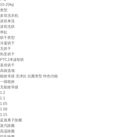
10-20kg
类型:
多筒洗衣机
滚筒单洗
滚筒洗烘
单缸
烘干类型:
冷凝烘干
无烘干
热泵烘干
PTCJ净滤智烘
直排烘干
高级选项:
能效等级
洗净比
抗菌类型
特色功能
一级能效
无能效等级
1.2
1.1
1.05
1.08
1.15
蓝盾离子除菌
蒸汽除菌
高温除菌
巴氏除菌