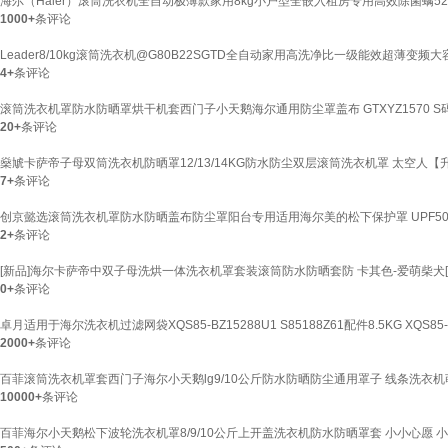
海尔（Haier）滚筒洗衣机全自动极薄款家用8kg小户型全嵌入租房专用高效除菌螨525m
1000+
条评论
Leader8/10kg滚筒洗衣机@G80B22SGTD全自动家用高洗净比一级能效超薄变频
4+
条评论
滚筒洗衣机罩防水防晒罩烘干机套西门子小天鹅海尔通用防尘罩盖布 GTXYZ1570 S码4.
20+
条评论
燊虓卡萨帝子母双筒洗衣机防晒罩12/13/14KG防水防尘双层滚筒洗衣机罩 太空人【升
7+
条评论
创京懿选滚筒洗衣机罩防水防晒盖布防尘罩阳台专用适用海尔美的松下保护罩 UPF50+
2+
条评论
[新品]海尔卡萨帝中双子母洗烘一体洗衣机罩套装滚筒防水防晒套防 卡其色-爱萌柴犬[
0+
条评论
卓月适用于海尔洗衣机过滤网袋XQS85-BZ15288U1 S85188Z61配件8.5KG XQS85-B
2000+
条评论
百菲滚筒洗衣机罩套西门子海尔小天鹅lg9/10公斤防水防晒防尘通用罩子 线条洗衣机萌宠
10000+
条评论
百菲海尔小天鹅松下波轮洗衣机罩8/9/10公斤上开盖洗衣机防水防晒罩套 小小心愿 小