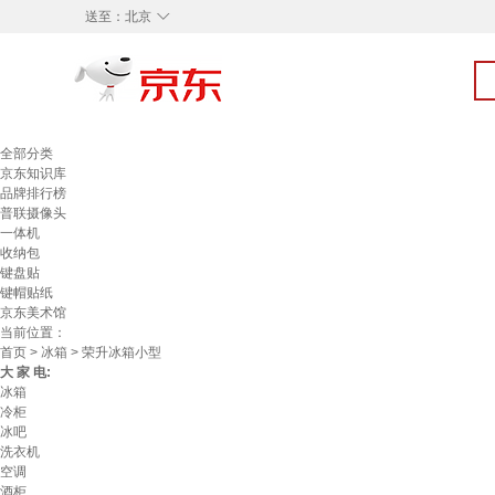
◇
送至：
北京
全部分类
京东知识库
品牌排行榜
普联摄像头
一体机
收纳包
键盘贴
键帽贴纸
京东美术馆
当前位置：
首页
>
冰箱
> 荣升冰箱小型
大 家 电:
冰箱
冷柜
冰吧
洗衣机
空调
酒柜