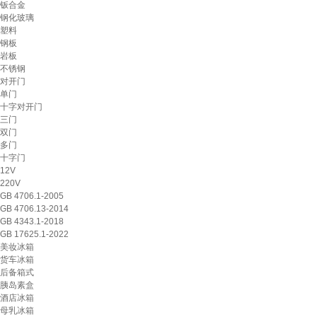
钣合金
钢化玻璃
塑料
钢板
岩板
不锈钢
对开门
单门
十字对开门
三门
双门
多门
十字门
12V
220V
GB 4706.1-2005
GB 4706.13-2014
GB 4343.1-2018
GB 17625.1-2022
美妆冰箱
货车冰箱
后备箱式
胰岛素盒
酒店冰箱
母乳冰箱