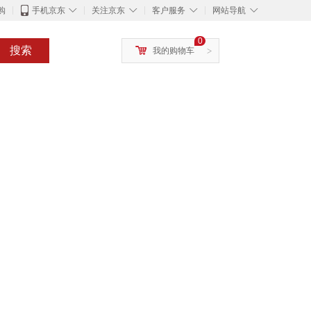
◇
◇
◇
◇
购
手机京东
关注京东
客户服务
网站导航
0
搜索
我的购物车
>