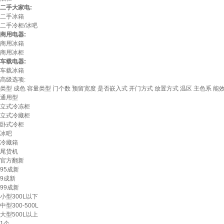
二手大家电:
二手冰箱
二手冷柜/冰吧
商用电器:
商用冰箱
商用冰柜
车载电器:
车载冰箱
高级选项:
类型
成色
容量类型
门个数
预留宽度
是否嵌入式
开门方式
放置方式
温区
主色系
能
通用型
立式冷冻柜
立式冷藏柜
卧式冷柜
冰吧
冷藏箱
尾货机
官方翻新
95成新
9成新
99成新
小型300L以下
中型300-500L
大型500L以上
1个