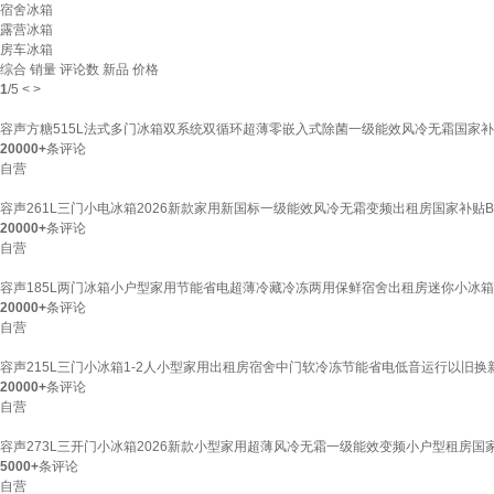
宿舍冰箱
露营冰箱
房车冰箱
综合
销量
评论数
新品
价格
1
/
5
<
>
容声方糖515L法式多门冰箱双系统双循环超薄零嵌入式除菌一级能效风冷无霜国家补贴BC
20000+
条评论
自营
容声261L三门小电冰箱2026新款家用新国标一级能效风冷无霜变频出租房国家补贴BCD-
20000+
条评论
自营
容声185L两门冰箱小户型家用节能省电超薄冷藏冷冻两用保鲜宿舍出租房迷你小冰箱BCD-
20000+
条评论
自营
容声215L三门小冰箱1-2人小型家用出租房宿舍中门软冷冻节能省电低音运行以旧换新618
20000+
条评论
自营
容声273L三开门小冰箱2026新款小型家用超薄风冷无霜一级能效变频小户型租房国家补贴B
5000+
条评论
自营