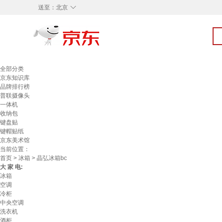
◇
送至：
北京
全部分类
京东知识库
品牌排行榜
普联摄像头
一体机
收纳包
键盘贴
键帽贴纸
京东美术馆
当前位置：
首页
>
冰箱
> 晶弘冰箱bc
大 家 电:
冰箱
空调
冷柜
中央空调
洗衣机
酒柜