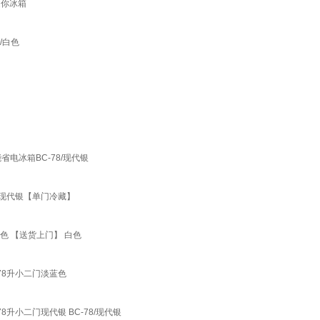
迷你冰箱
/白色
电冰箱BC-78/现代银
A/现代银【单门冷藏】
色 【送货上门】 白色
 78升小二门淡蓝色
78升小二门现代银 BC-78/现代银