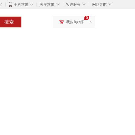
◇
◇
◇
◇
购
手机京东
关注京东
客户服务
网站导航
0
搜索
我的购物车
>