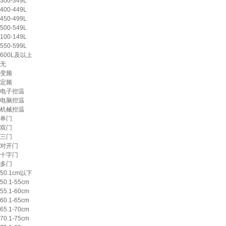
300-349L
400-449L
450-499L
500-549L
100-149L
550-599L
600L及以上
无
变频
定频
电子控温
电脑控温
机械控温
单门
双门
三门
对开门
十字门
多门
50.1cm以下
50.1-55cm
55.1-60cm
60.1-65cm
65.1-70cm
70.1-75cm