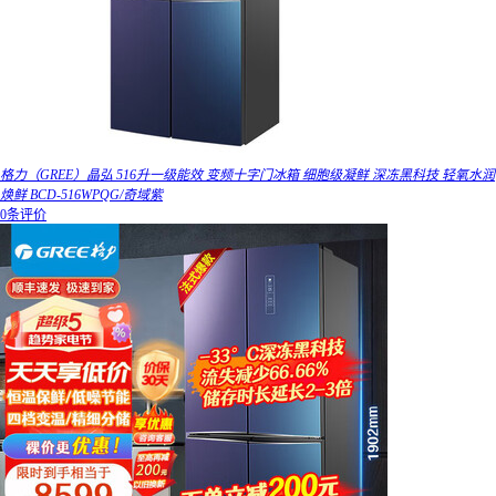
格力（GREE）晶弘 516升一级能效 变频十字门冰箱 细胞级凝鲜 深冻黑科技 轻氧水润
焕鲜 BCD-516WPQG/奇域紫
0条评价