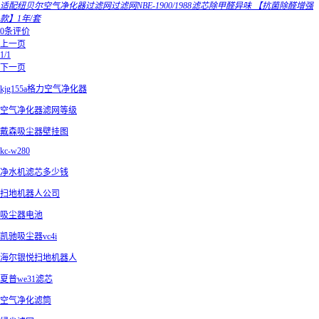
适配纽贝尔空气净化器过滤网过滤网NBE-1900/1988滤芯除甲醛异味 【抗菌除醛增强
款】1年/套
0条评价
上一页
1/1
下一页
kjg155a格力空气净化器
空气净化器滤网等级
戴森吸尘器壁挂图
kc-w280
净水机滤芯多少钱
扫地机器人公司
吸尘器电池
凯驰吸尘器vc4i
海尔银悦扫地机器人
夏普we31滤芯
空气净化滤筒