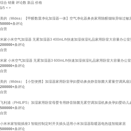
综合
销量
评论数
新品
价格
1
/
5
<
>
美的（Midea）【甲醛数显净化加湿器一体】空气净化器鼻炎家用除醛烟味异味过敏原空
50000+
条评论
自营
米家小米空气加湿器 无雾加湿器3 400mL/h快速加湿保湿礼品家用卧室大容量办公室
200000+
条评论
自营
米家 小米空气加湿器 无雾加湿器3 600mL/h快速加湿保湿礼品家用卧室大容量办公
200000+
条评论
自营
美的（Midea）【小型便携】加湿器家用卧室孕妇婴幼鼻炎静音除菌大雾量空调风扇清
200000+
条评论
自营
飞利浦（PHILIPS）加湿家用卧室母婴专用静音除菌无雾空调加湿机鼻炎孕妇婴幼儿桌面
500000+
条评论
自营
小米米家智能插座3 智能控制定时开关插头适用小米加湿器取暖器电热毯智能家居
500000+
条评论