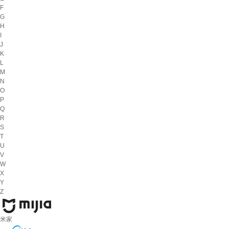
F
G
H
I
J
K
L
M
N
O
P
Q
R
S
T
U
V
W
X
Y
Z
米家