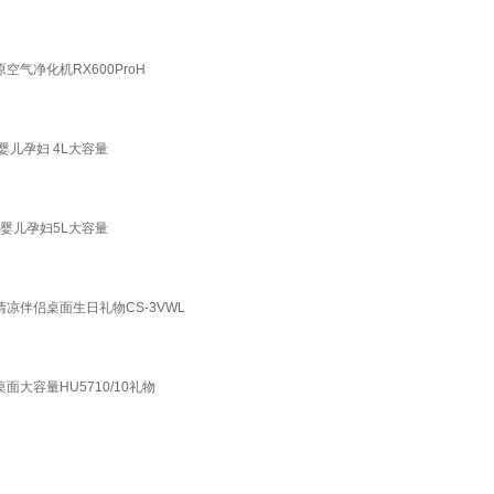
气净化机RX600ProH
婴儿孕妇 4L大容量
室婴儿孕妇5L大容量
凉伴侣桌面生日礼物CS-3VWL
大容量HU5710/10礼物