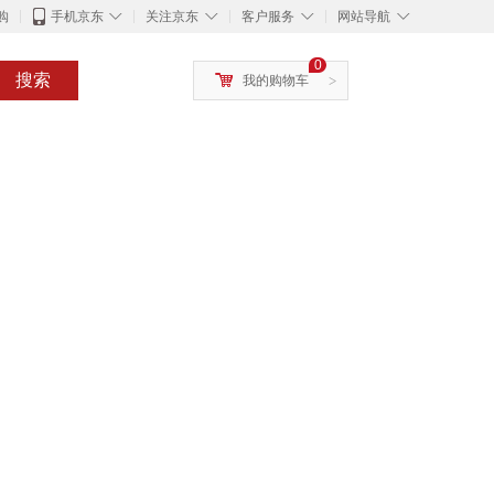
◇
◇
◇
◇
购
手机京东
关注京东
客户服务
网站导航
0
搜索
我的购物车
>