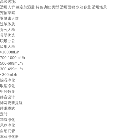
高级选项:
适用人群
额定加湿量
特色功能
类型
适用面积
水箱容量
适用场景
宠物家庭
亚健康人群
过敏体质
办公人群
母婴优选
职场办公
吸烟人群
>1000mL/h
700-1000mL/h
500-699mL/h
300-499mL/h
<300mL/h
除湿净化
取暖净化
甲醛数显
静音设计
滤网更新提醒
睡眠模式
定时
加湿净化
风扇净化
自动托管
车载净化器