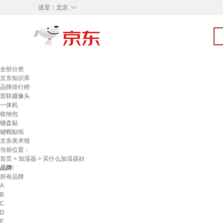
◇
送至：
北京
全部分类
京东知识库
品牌排行榜
普联摄像头
一体机
收纳包
键盘贴
键帽贴纸
京东美术馆
当前位置：
首页
>
加湿器
> 买什么加湿器好
品牌:
所有品牌
A
B
C
D
E