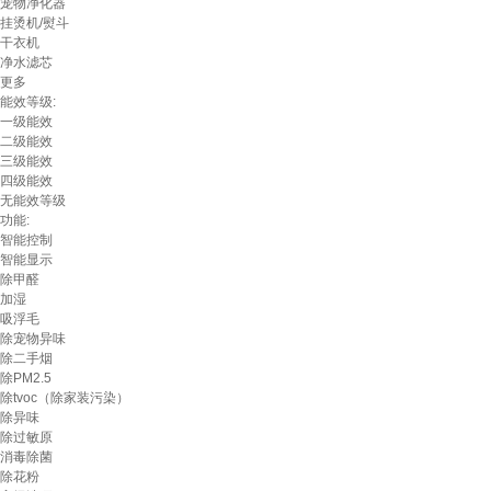
宠物净化器
挂烫机/熨斗
干衣机
净水滤芯
更多
能效等级:
一级能效
二级能效
三级能效
四级能效
无能效等级
功能:
智能控制
智能显示
除甲醛
加湿
吸浮毛
除宠物异味
除二手烟
除PM2.5
除tvoc（除家装污染）
除异味
除过敏原
消毒除菌
除花粉