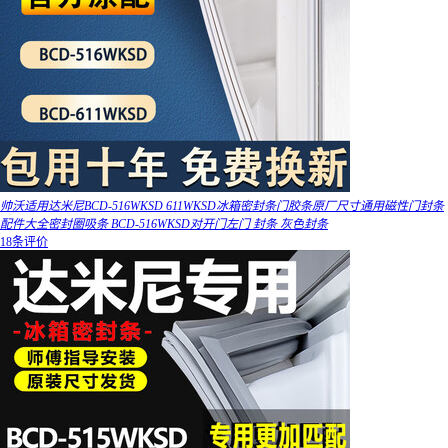
帅沃适用达米尼BCD-516WKSD 611WKSD冰箱密封条门胶条原厂尺寸通用磁性门封条
配件大全密封圈吸条 BCD-516WKSD对开门左门 封条 灰色封条
18条评价