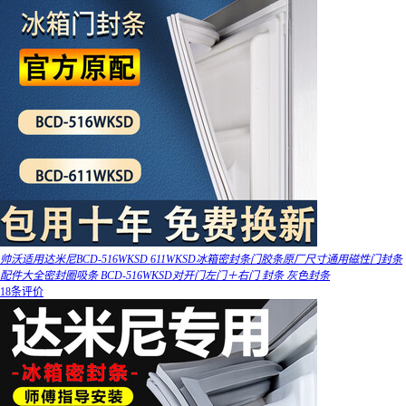
帅沃适用达米尼BCD-516WKSD 611WKSD冰箱密封条门胶条原厂尺寸通用磁性门封条
配件大全密封圈吸条 BCD-516WKSD对开门左门＋右门 封条 灰色封条
18条评价