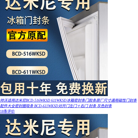
帅沃适用达米尼BCD-516WKSD 611WKSD冰箱密封条门胶条原厂尺寸通用磁性门封条
配件大全密封圈吸条 BCD-611WKSD对开门左门＋右门 封条 灰色封条
18条评价