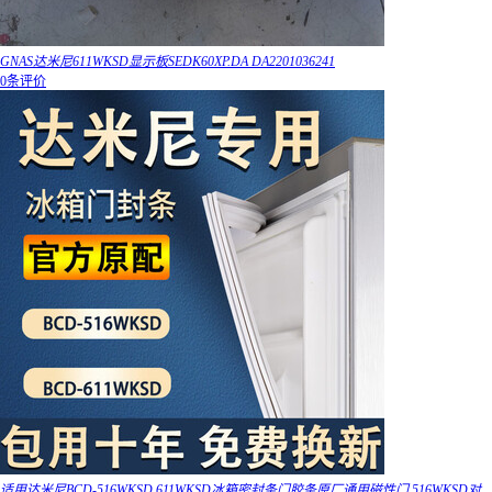
GNAS达米尼611WKSD显示板SEDK60XP.DA DA2201036241
0条评价
适用达米尼BCD-516WKSD 611WKSD冰箱密封条门胶条原厂通用磁性门 516WKSD对