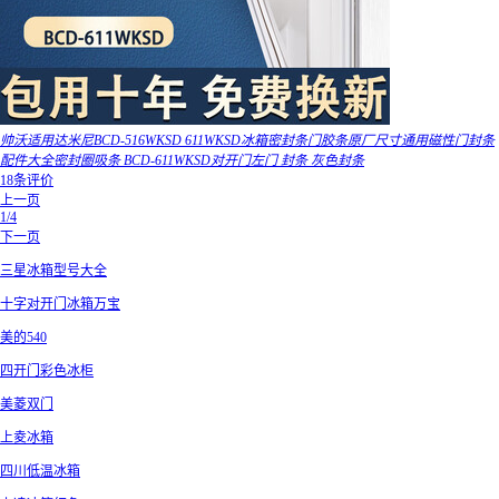
帅沃适用达米尼BCD-516WKSD 611WKSD冰箱密封条门胶条原厂尺寸通用磁性门封条
配件大全密封圈吸条 BCD-611WKSD对开门左门 封条 灰色封条
18条评价
上一页
1/4
下一页
三星冰箱型号大全
十字对开门冰箱万宝
美的540
四开门彩色冰柜
美菱双门
上夌冰箱
四川低温冰箱