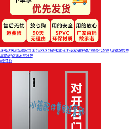
适用达米尼冰箱BCD-515WKSD 516WKSD 611WKSD密封条门胶条门封条 [收藏加购物
车就送]优先发货冰铲
0条评价