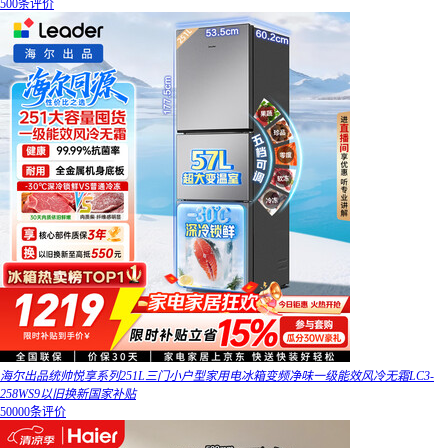
500条评价
海尔出品统帅悦享系列251L三门小户型家用电冰箱变频净味一级能效风冷无霜LC3-
258WS9以旧换新国家补贴
50000条评价