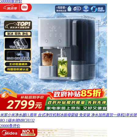
500000条评价
米家小米净水器11周年 台式净饮机制冰版母婴级 免安装 净水加热直饮一体机3年长效
RO 1级水效MRCH132
20000条评价