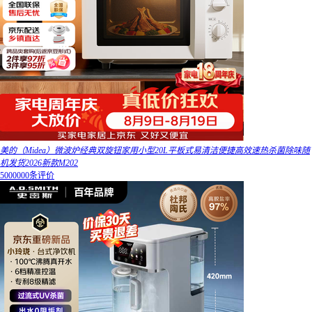
美的（Midea）微波炉经典双旋钮家用小型20L平板式易清洁便捷高效速热杀菌除味随
机发货2026新款M202
5000000条评价