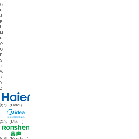
G
H
J
K
L
M
N
O
Q
R
S
T
W
X
Y
Z
海尔（Haier）
美的（Midea）
容声（Ronshen）