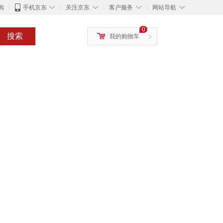
◇
◇
◇
◇
购
手机京东
关注京东
客户服务
网站导航
0
搜索
我的购物车
>