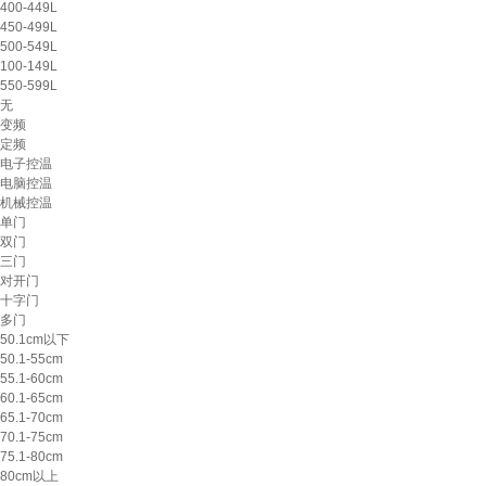
400-449L
450-499L
500-549L
100-149L
550-599L
无
变频
定频
电子控温
电脑控温
机械控温
单门
双门
三门
对开门
十字门
多门
50.1cm以下
50.1-55cm
55.1-60cm
60.1-65cm
65.1-70cm
70.1-75cm
75.1-80cm
80cm以上