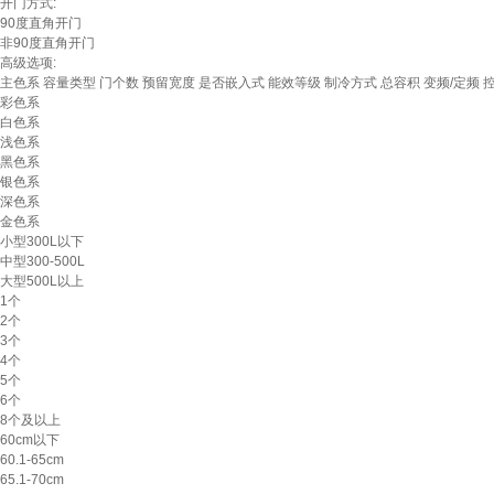
开门方式:
90度直角开门
非90度直角开门
高级选项:
主色系
容量类型
门个数
预留宽度
是否嵌入式
能效等级
制冷方式
总容积
变频/定频
彩色系
白色系
浅色系
黑色系
银色系
深色系
金色系
小型300L以下
中型300-500L
大型500L以上
1个
2个
3个
4个
5个
6个
8个及以上
60cm以下
60.1-65cm
65.1-70cm