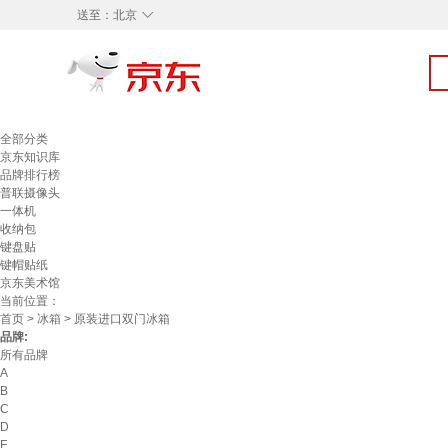
◇
送至：
北京
全部分类
京东知识库
品牌排行榜
普联摄像头
一体机
收纳包
键盘贴
键帽贴纸
京东美术馆
当前位置：
首页
>
冰箱
> 原装进口双门冰箱
品牌:
所有品牌
A
B
C
D
F