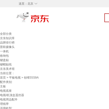
◇
送至：
北京
全部分类
京东知识库
品牌排行榜
普联摄像头
一体机
收纳包
键盘贴
键帽贴纸
京东美术馆
当前位置：
首页
>
平板电视
> 创维55S9A
配件类别:
主板
电视底座
电视/机顶盒遥控器
电视周边配件
理线带
适用机型: