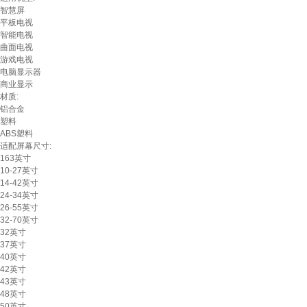
智慧屏
平板电视
智能电视
曲面电视
游戏电视
电脑显示器
商业显示
材质:
铝合金
塑料
ABS塑料
适配屏幕尺寸:
163英寸
10-27英寸
14-42英寸
24-34英寸
26-55英寸
32-70英寸
32英寸
37英寸
40英寸
42英寸
43英寸
48英寸
50英寸