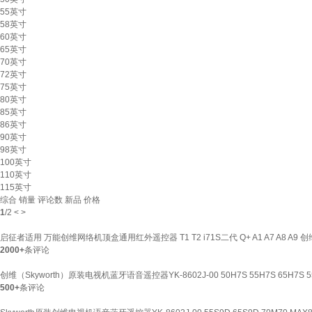
55英寸
58英寸
60英寸
65英寸
70英寸
72英寸
75英寸
80英寸
85英寸
86英寸
90英寸
98英寸
100英寸
110英寸
115英寸
综合
销量
评论数
新品
价格
1
/
2
<
>
启征者适用 万能创维网络机顶盒通用红外遥控器 T1 T2 i71S二代 Q+ A1 A7 A8 
2000+
条评论
创维（Skyworth）原装电视机蓝牙语音遥控器YK-8602J-00 50H7S 55H7S 65H7S 55
500+
条评论