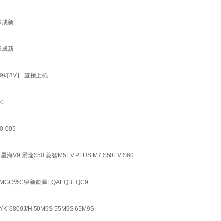
板9成新
板9成新
4条9灯3V】 直接上机
N0
0-005
S50 菱智M5EV PLUS M7 S50EV S60
GC级C级新能源EQAEQBEQC9
-6800J/H 50M9S 55M9S 65M9S