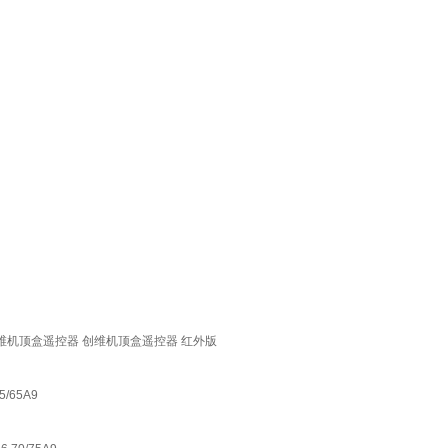
A9 创维机顶盒遥控器 创维机顶盒遥控器 红外版
/65A9