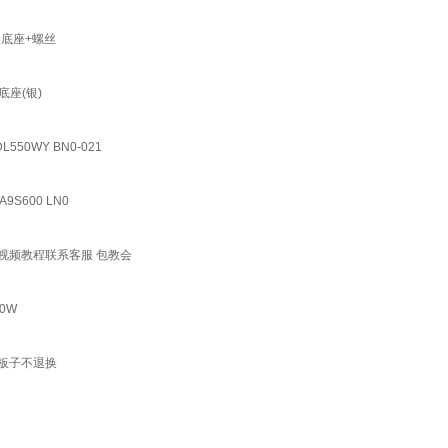
合金底座+螺丝
装底座(银)
550WY BN0-021
9S600 LN0
 按照视频教程联系客服 包教会
70W
出售坏板子不退换