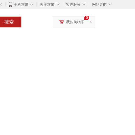
◇
◇
◇
◇
购
手机京东
关注京东
客户服务
网站导航
0
搜索
我的购物车
>