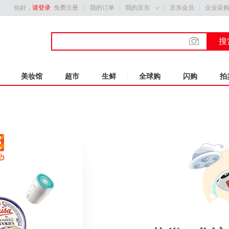
你好，
请登录
免费注册
我的订单
我的京东
京东会员
企业采

搜
美妆馆
超市
生鲜
全球购
闪购
拍