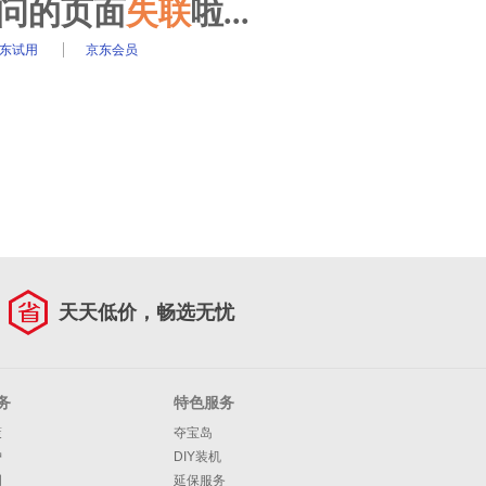
访问的页面
失联
啦...
东试用
京东会员
天天低价，畅选无忧
务
特色服务
策
夺宝岛
护
DIY装机
明
延保服务