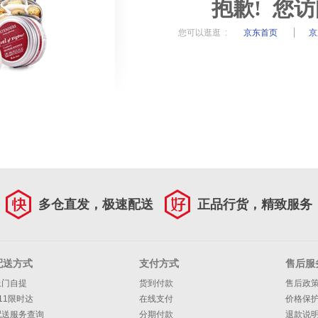
抱歉! 您
您可以逛逛 :
京东首页
京
多仓直发，极速配送
正品行货，精致服务
配送方式
支付方式
售后服
上门自提
货到付款
售后政
11限时达
在线支付
价格保
配送服务查询
分期付款
退款说