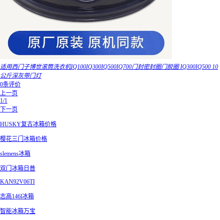
适用西门子博世滚筒洗衣机IQ100IQ300IQ500IQ700门封密封圈门胶圈 IQ300IQ500 10
公斤深灰带门灯
0条评价
上一页
1/1
下一页
HUSKY复古冰箱价格
樱花三门冰箱价格
slemens冰箱
双门冰箱日普
KAN92V06TI
志高146l冰箱
智能冰箱万宝