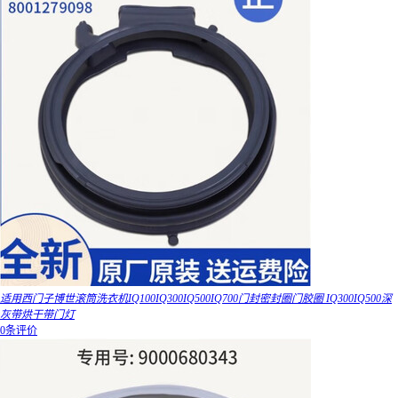
适用西门子博世滚筒洗衣机IQ100IQ300IQ500IQ700门封密封圈门胶圈 IQ300IQ500深
灰带烘干带门灯
0条评价