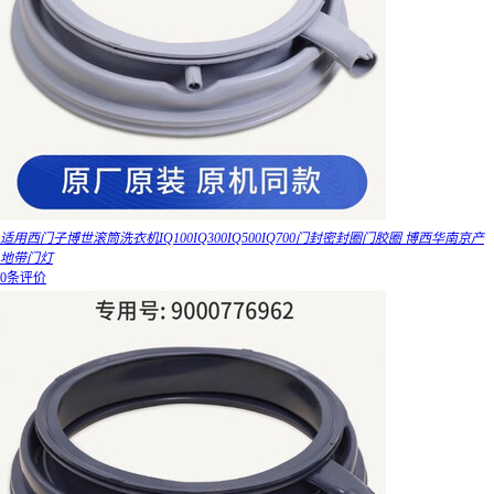
适用西门子博世滚筒洗衣机IQ100IQ300IQ500IQ700门封密封圈门胶圈 博西华南京产
地带门灯
0条评价