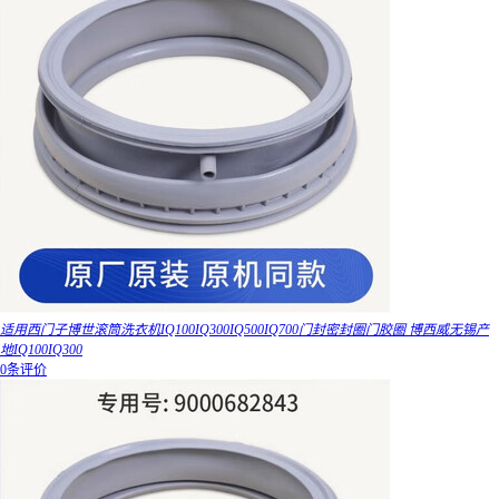
适用西门子博世滚筒洗衣机IQ100IQ300IQ500IQ700门封密封圈门胶圈 博西威无锡产
地IQ100IQ300
0条评价