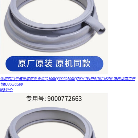
适用西门子博世滚筒洗衣机IQ100IQ300IQ500IQ700门封密封圈门胶圈 博西华南京产
地IQ300IQ500
0条评价