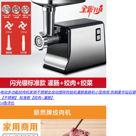
电动多功能绞肉机家用不锈钢全自动搅碎肉馅机灌肠香肠机小型商用 热销豪华钻石银
【不锈钢】 标准款【绞肉+灌肠】
14条评价