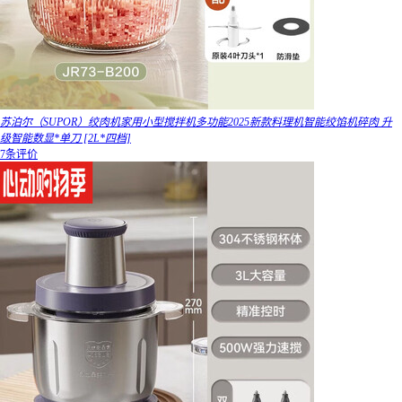
苏泊尔（SUPOR）绞肉机家用小型搅拌机多功能2025新款料理机智能绞馅机碎肉 升
级智能数显*单刀 [2L*四档]
7条评价