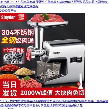
奥克斯（AUX）绞肉机家用 灌肠机小型商用多功能电动不锈钢绞馅机切菜打蒜碎肉打
肉机大功率灌香肠灌肉片肠机
20000条评价
SINYDER绞肉机家用AI电动不锈钢绞馅机碎肉机打肉机搅肉机切菜捣蒜器小型商用灌
肠机罐香肠器灌肉片搅拌机 304不锈钢|全铜绞肉通|金属齿轮 3.5L