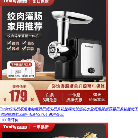
Tenfly绞肉机家用电动灌肠机搅肉机多功能碎肉饺馅机小型商用辣椒蒜蓉机多功能肉不
锈钢绞肉机 350W 标配双刀片 进阶版 2L
1000条评价