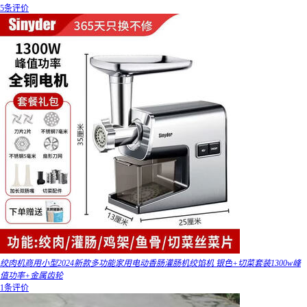
5条评价
绞肉机商用小型2024新款多功能家用电动香肠灌肠机绞馅机 银色+切菜套装1300w峰
值功率+金属齿轮
1条评价