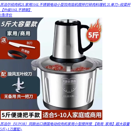
苏泊尔绞肉机2L家用316L不锈钢电动小型饺肉馅机搅拌打碎肉料理机 2L单刀+绞菜杆
【升级316L不锈钢】
1条评价
苏泊尔（SUPOR）同款出口德国电动绞肉机家用小型搅拌搅 【商用_家用】超大容量
5斤+1刀置配+