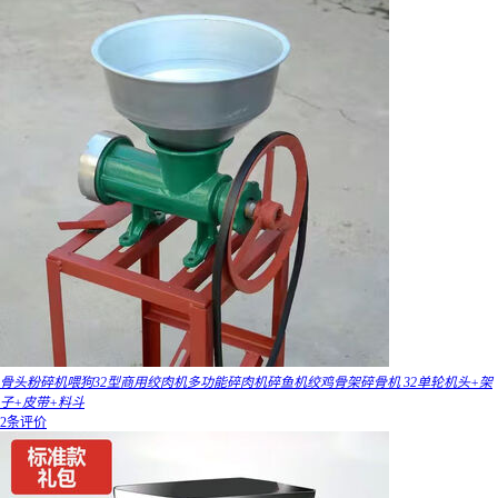
骨头粉碎机喂狗32型商用绞肉机多功能碎肉机碎鱼机绞鸡骨架碎骨机 32单轮机头+架
子+皮带+料斗
2条评价