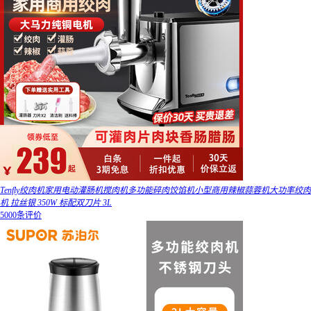
Tenfly绞肉机家用电动灌肠机搅肉机多功能碎肉饺馅机小型商用辣椒蒜蓉机大功率绞肉
机 拉丝银 350W 标配双刀片 3L
5000条评价