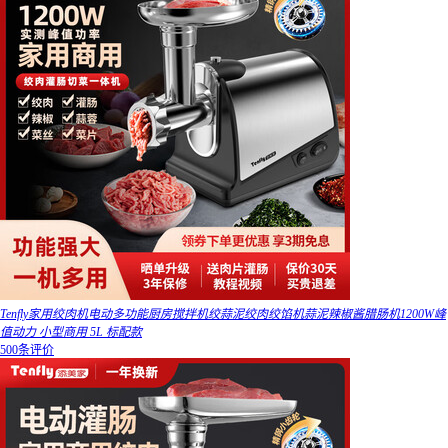
Tenfly家用绞肉机电动多功能厨房搅拌机绞蒜泥绞肉绞馅机蒜泥辣椒酱腊肠机1200W峰
值动力 小型商用 5L 标配款
500条评价