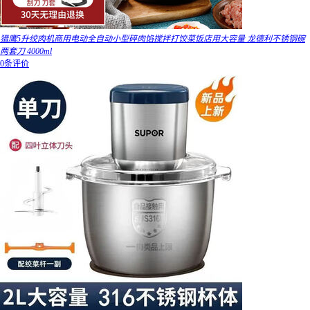
猎鹰5升绞肉机商用电动全自动小型碎肉馅搅拌打饺菜饭店用大容量 龙德利不锈钢碗
两套刀 4000ml
0条评价