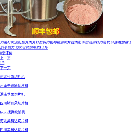
力果打肉泥机鱼丸肉丸打浆机肉馅神福鼎肉片绞肉机小型商用打肉浆机 升级散热款-1
副全钢刀-1200W纯铜电机1-2斤
0条评价
上一页
1/5
下一页
河北竹笋切片机
河南牛蹄筋切片机
湖南苹果切片机
四川猪耳朵切片机
lecon搅拌绞馅机
河北美科达切片机
四川美科达切片机