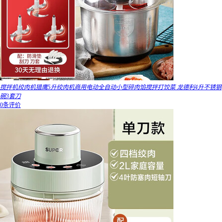
搅拌机绞肉机猎鹰5升绞肉机商用电动全自动小型碎肉馅搅拌打饺菜 龙德利4升不锈钢
碗3套刀
0条评价