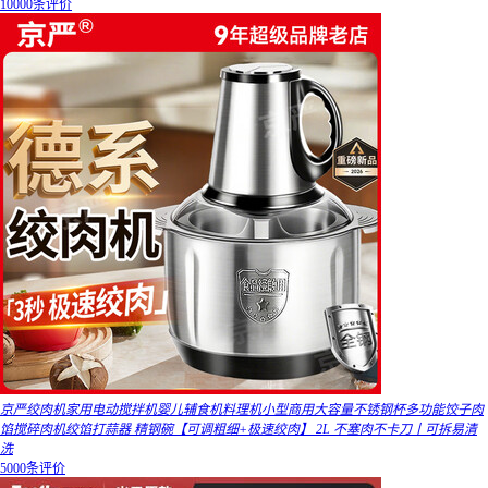
10000条评价
京严绞肉机家用电动搅拌机婴儿辅食机料理机小型商用大容量不锈钢杯多功能饺子肉
馅搅碎肉机绞馅打蒜器 精钢碗【可调粗细+极速绞肉】 2L 不塞肉不卡刀丨可拆易清
洗
5000条评价