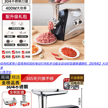
绞肉机家用小型商用绞馅机电动打肉机多功能全自动绞馅香肠灌肠机 【绞肉机】大功
率
11条评价