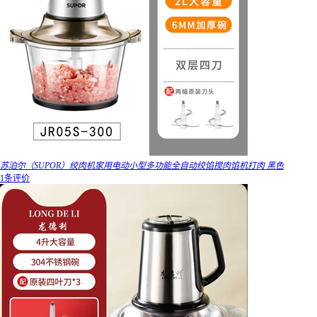
苏泊尔（SUPOR）绞肉机家用电动小型多功能全自动绞馅搅肉馅机打肉 黑色
1条评价