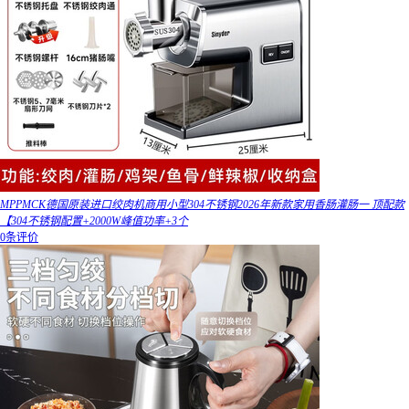
MPPMCK德国原装进口绞肉机商用小型304不锈钢2026年新款家用香肠灌肠一 顶配款
【304不锈钢配置+2000W峰值功率+3个
0条评价