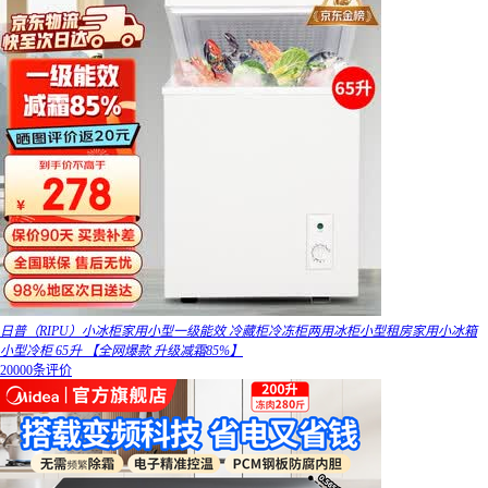
日普（RIPU）小冰柜家用小型一级能效 冷藏柜冷冻柜两用冰柜小型租房家用小冰箱
小型冷柜 65升 【全网爆款 升级减霜85%】
20000条评价