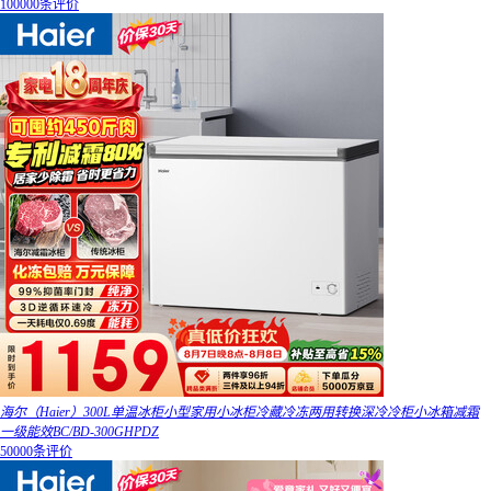
100000条评价
海尔（Haier）300L单温冰柜小型家用小冰柜冷藏冷冻两用转换深冷冷柜小冰箱减霜
一级能效BC/BD-300GHPDZ
50000条评价