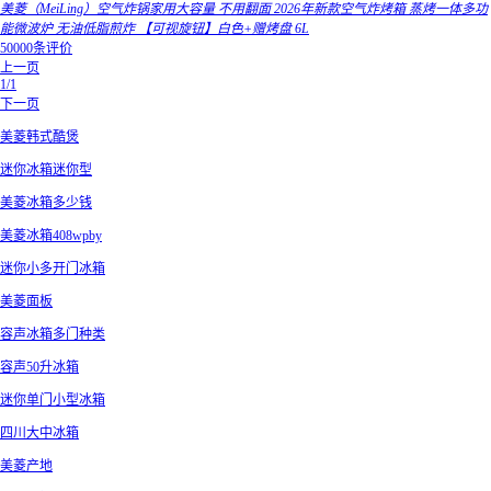
美菱（MeiLing）空气炸锅家用大容量 不用翻面 2026年新款空气炸烤箱 蒸烤一体多功
能微波炉 无油低脂煎炸 【可视旋钮】白色+赠烤盘 6L
50000条评价
上一页
1/1
下一页
美菱韩式酷煲
迷你冰箱迷你型
美菱冰箱多少钱
美菱冰箱408wpby
迷你小多开门冰箱
美菱面板
容声冰箱多门种类
容声50升冰箱
迷你单门小型冰箱
四川大中冰箱
美菱产地