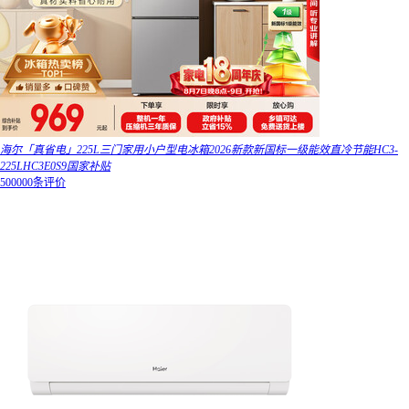
海尔「真省电」225L三门家用小户型电冰箱2026新款新国标一级能效直冷节能HC3-
225LHC3E0S9国家补贴
500000条评价