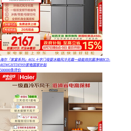
海尔「家宴系列」465L十字门母婴冰箱风冷无霜一级能效抗菌净味BCD-
465WGHTDE9S9家电国家补贴
500000条评价