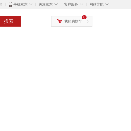
◇
◇
◇
◇
购
手机京东
关注京东
客户服务
网站导航
0
搜索
我的购物车
>