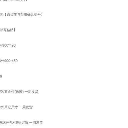
一套【购买前与客服确认型号】
【邮寄粘贴】
00*490
00*450
做
装五金件(送胶) 一周发货
标外其它尺寸 一周发货
玻璃开孔+印标定做 一周发货