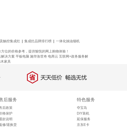
P及触控集成灶
|
集成灶品牌排行榜
|
一体化抽油烟机
全方位的价格参考，提供愉悦的网上购物体验！
云解决方案
平板电脑
施华洛世奇
电商云
互联网+政务服务解
榆木家具
省
天天低价，畅选无忧
售后服务
特色服务
售后政策
夺宝岛
价格保护
DIY装机
退款说明
延保服务
返修/退换货
京东E卡