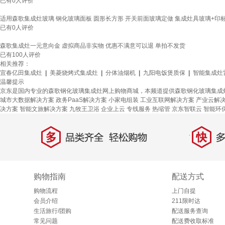
已有
0
人评价
适用森歌集成灶玻璃 钢化玻璃面板 圆形长方形 开关前面玻璃定做 集成灶具玻璃+印标外9
已有
0
人评价
森歌集成灶一元意向金 虚拟商品非实物 优惠不满意可以退 单拍不发货
已有
100
人评价
相关推荐：
宜春亿田集成灶
|
美菱烧烤式集成灶
|
分体油烟机
|
九阳电饭煲质保
|
智能集成灶
温馨提示
京东是国内专业的森歌钢化玻璃集成灶网上购物商城，本频道提供森歌钢化玻璃集成
城市大数据解决方案
政务PaaS解决方案
小家电组装
工业互联网解决方案
产业云解
决方案
智能文旅解决方案
九牧王卫浴
企业上云
专线服务
热缩管
京东智联云
智能环
多
快
品类齐全，轻松购物
多仓
购物指南
配送方式
购物流程
上门自提
会员介绍
211限时达
生活旅行/团购
配送服务查询
常见问题
配送费收取标准