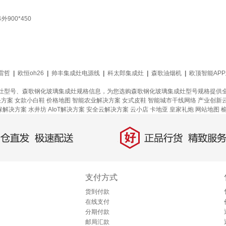
00*450
雷哲
|
欧恒oh26
|
帅丰集成灶电源线
|
科太郎集成灶
|
森歌油烟机
|
欧顶智能AP
灶型号、森歌钢化玻璃集成灶规格信息，为您选购森歌钢化玻璃集成灶型号规格提供
决方案
女款小白鞋
价格地图
智能农业解决方案
女式皮鞋
智能城市干线网络
产业创新
保解决方案
水井坊
AIoT解决方案
安全云解决方案
云小店
卡地亚
皇家礼炮
网站地图
好
直发，极速配送
正品行货，精致服务
支付方式
货到付款
在线支付
分期付款
邮局汇款