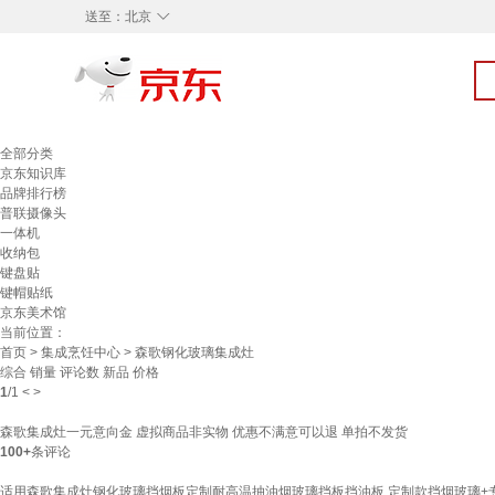
◇
送至：
北京
全部分类
京东知识库
品牌排行榜
普联摄像头
一体机
收纳包
键盘贴
键帽贴纸
京东美术馆
当前位置：
首页
>
集成烹饪中心
> 森歌钢化玻璃集成灶
综合
销量
评论数
新品
价格
1
/
1
<
>
森歌集成灶一元意向金 虚拟商品非实物 优惠不满意可以退 单拍不发货
100+
条评论
适用森歌集成灶钢化玻璃挡烟板定制耐高温抽油烟玻璃挡板挡油板 定制款挡烟玻璃+