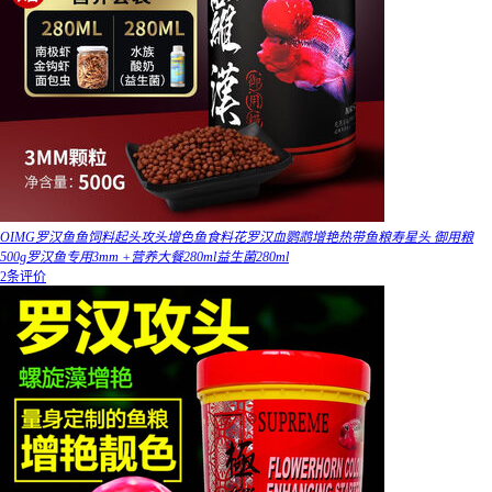
OIMG罗汉鱼鱼饲料起头攻头增色鱼食料花罗汉血鹦鹉增艳热带鱼粮寿星头 御用粮
500g罗汉鱼专用3mm +营养大餐280ml益生菌280ml
2条评价