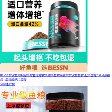
BESSN罗汉鱼饲料起头增色专用攻头爆头鱼粮高蛋白罗汉鱼鱼食 起头增艳700ml小颗
粒+南极磷虾1L袋装
5000条评价