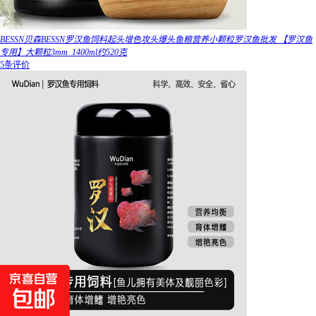
BESSN贝森BESSN罗汉鱼饲料起头增色攻头爆头鱼粮营养小颗粒罗汉鱼批发 【罗汉鱼
专用】大颗粒3mm_1400ml约520克
5条评价