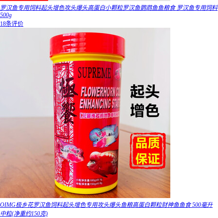
罗汉鱼专用饲料起头增色攻头爆头高蛋白小颗粒罗汉鱼鹦鹉鱼鱼粮食 罗汉鱼专用饲料
500g
18条评价
OIMG极乡花罗汉鱼饲料起头增色专用攻头爆头鱼粮高蛋白颗粒财神鱼鱼食 500毫升
中粒(净重约150克)