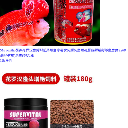
SUPREME极乡花罗汉鱼饲料起头增色专用攻头爆头鱼粮高蛋白颗粒财神鱼鱼食 1200
毫升中粒(净重约420克
1条评价