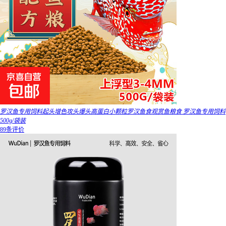
罗汉鱼专用饲料起头增色攻头爆头高蛋白小颗粒罗汉鱼食观赏鱼粮食 罗汉鱼专用饲料
500g/袋装
89条评价