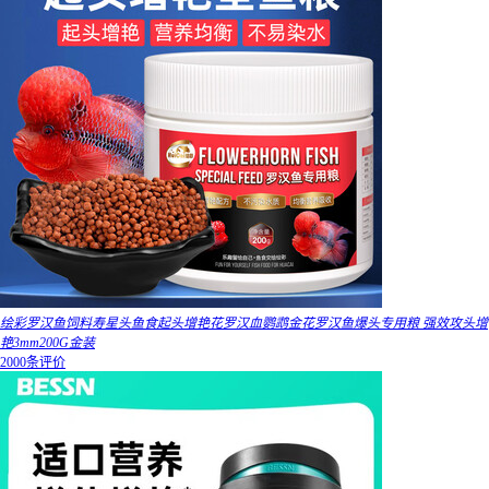
绘彩罗汉鱼饲料寿星头鱼食起头增艳花罗汉血鹦鹉金花罗汉鱼爆头专用粮 强效攻头增
艳3mm200G金装
2000条评价