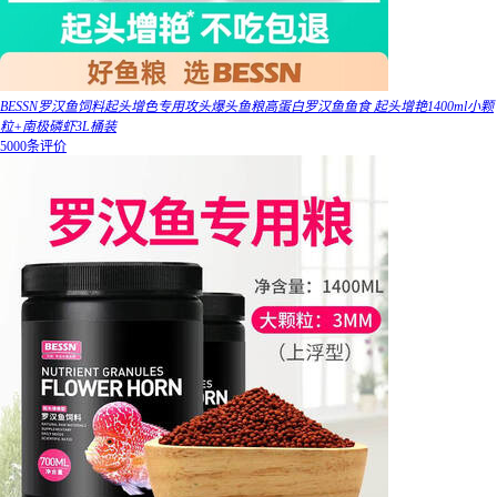
BESSN罗汉鱼饲料起头增色专用攻头爆头鱼粮高蛋白罗汉鱼鱼食 起头增艳1400ml小颗
粒+南极磷虾3L桶装
5000条评价