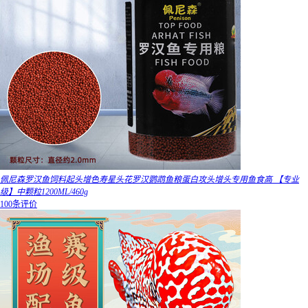
佩尼森罗汉鱼饲料起头增色寿星头花罗汉鹦鹉鱼粮蛋白攻头增头专用鱼食高 【专业
级】中颗粒1200ML/460g
100条评价