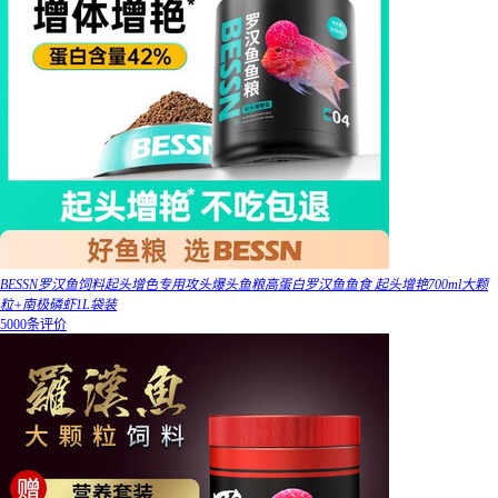
BESSN罗汉鱼饲料起头增色专用攻头爆头鱼粮高蛋白罗汉鱼鱼食 起头增艳700ml大颗
粒+南极磷虾1L袋装
5000条评价