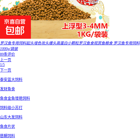
罗汉鱼专用饲料起头增色攻头爆头高蛋白小颗粒罗汉鱼食观赏鱼粮食 罗汉鱼专用饲料
1000g/袋装
89条评价
上一页
1/5
下一页
泰安蓝大饲料
发财鱼食
鱼食金鱼增艳饲料
饲料级小苏打
山东大发饲料
鱼食片状
慈鲷饲料