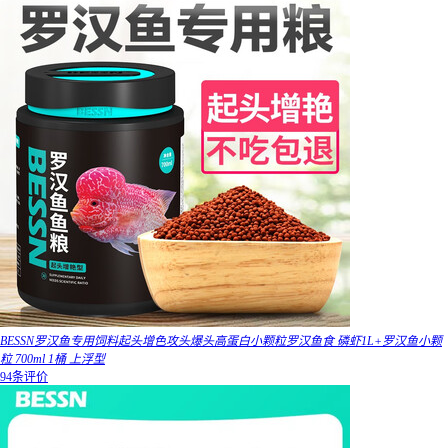
BESSN罗汉鱼专用饲料起头增色攻头爆头高蛋白小颗粒罗汉鱼食 磷虾1L+罗汉鱼小颗
粒 700ml 1桶 上浮型
94条评价