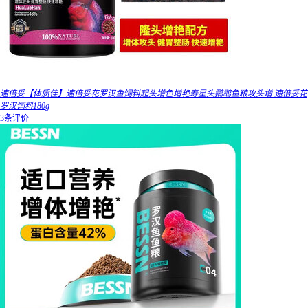
速倍妥【体质佳】速倍妥花罗汉鱼饲料起头增色增艳寿星头鹦鹉鱼粮攻头增 速倍妥花
罗汉饲料180g
3条评价